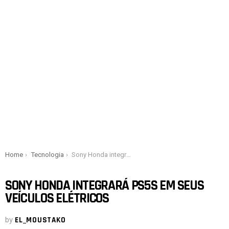
You are here:
Home
Tecnologia
Sony Honda integrará PS5s em seus veículos elétricos
SONY HONDA INTEGRARÁ PS5S EM SEUS
VEÍCULOS ELÉTRICOS
by
EL_MOUSTAKO