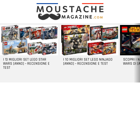
LATEST
STORIES
I 13 MIGLIORI SET LEGO STAR
I 10 MIGLIORI SET LEGO NINJAGO
SCOPRI I 
WARS [ANNO] – RECENSIONE E
[ANNO] – RECENSIONE E TEST
WARS DI [
TEST