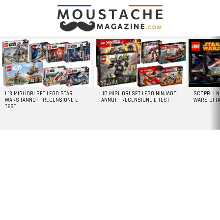
LATEST
STORIES
I 13 MIGLIORI SET LEGO STAR
I 10 MIGLIORI SET LEGO NINJAGO
SCOPRI I 
WARS [ANNO] – RECENSIONE E
[ANNO] – RECENSIONE E TEST
WARS DI [
TEST