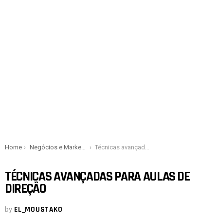
You are here:
Home
Negócios e Marketing
Técnicas avançadas para aulas de direção
TÉCNICAS AVANÇADAS PARA AULAS DE
DIREÇÃO
by
EL_MOUSTAKO