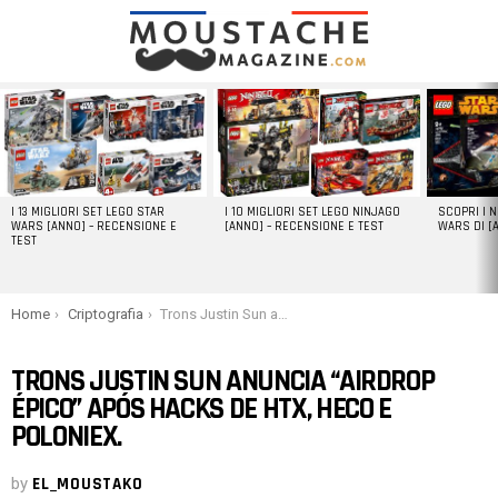
LATEST
STORIES
I 13 MIGLIORI SET LEGO STAR
I 10 MIGLIORI SET LEGO NINJAGO
SCOPRI I 
WARS [ANNO] – RECENSIONE E
[ANNO] – RECENSIONE E TEST
WARS DI [
TEST
You are here:
Home
Criptografia
Trons Justin Sun anuncia “airdrop épico” após hacks de HTX, Heco e Poloniex.
TRONS JUSTIN SUN ANUNCIA “AIRDROP
ÉPICO” APÓS HACKS DE HTX, HECO E
POLONIEX.
by
EL_MOUSTAKO