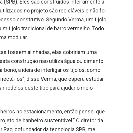
a (SPB). Eles são construídos inteiramente a
tilizados no projeto são recicláveis ​​e não foi
ocesso construtivo. Segundo Verma, um tijolo
m tijolo tradicional de barro vermelho. Todo
orma modular.
icas fossem alinhadas, elas cobririam uma
esta construção não utiliza água ou cimento
rbono, a ideia de interligar os tijolos, como
nectá-los”, disse Verma, que espera estudar
s modelos deste tipo para ajudar o meio
nheiros no estacionamento, então pensei que
rojeto de banheiro sustentável.” O diretor da
ar Rao, cofundador da tecnologia SPB, me