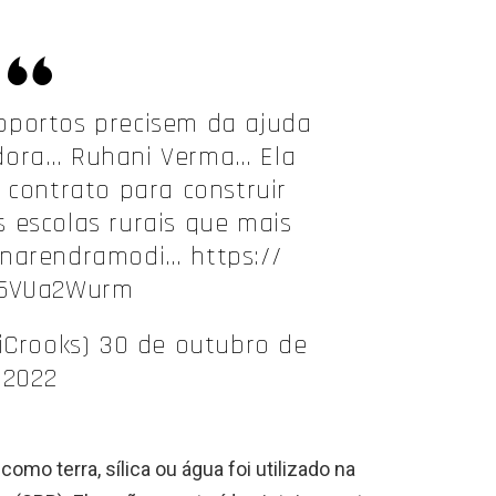
oportos precisem da ajuda
dora… Ruhani Verma… Ela
 contrato para construir
 escolas rurais que mais
narendramodi… https://
J5VUa2Wurm
itiCrooks) 30 de outubro de
2022
omo terra, sílica ou água foi utilizado na