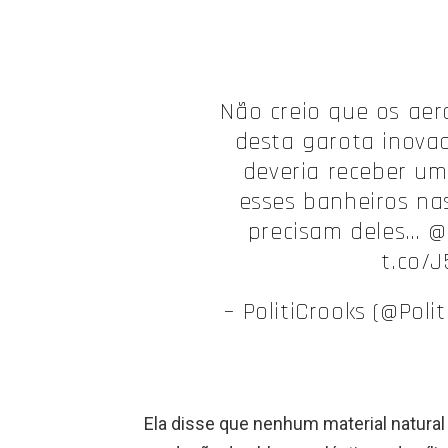
Não creio que os aer
desta garota inova
deveria receber um
esses banheiros nas
precisam deles… @
t.co/
– PolitiCrooks (@Pol
Ela disse que nenhum material natural c