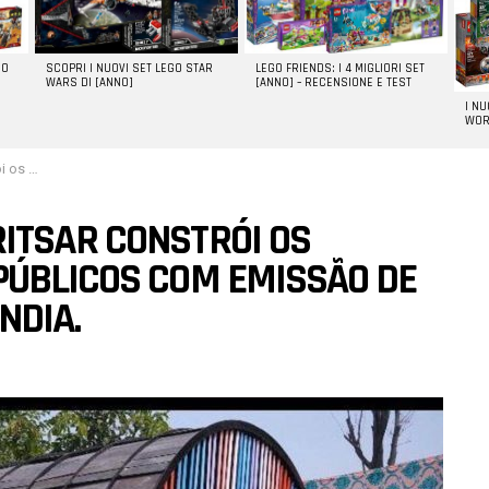
GO
SCOPRI I NUOVI SET LEGO STAR
LEGO FRIENDS: I 4 MIGLIORI SET
WARS DI [ANNO]
[ANNO] – RECENSIONE E TEST
I N
WOR
iva na Índia.
ITSAR CONSTRÓI OS
PÚBLICOS COM EMISSÃO DE
NDIA.