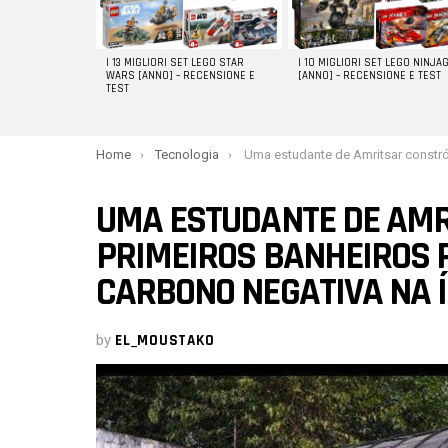
I 13 MIGLIORI SET LEGO STAR
I 10 MIGLIORI SET LEGO NINJA
WARS [ANNO] – RECENSIONE E
[ANNO] – RECENSIONE E TEST
TEST
You are here:
Home
Tecnologia
Uma estudante de Amritsar constrói os primeiros banheiros públicos com emissão de carbono negat
UMA ESTUDANTE DE AMR
PRIMEIROS BANHEIROS 
CARBONO NEGATIVA NA Í
by
EL_MOUSTAKO