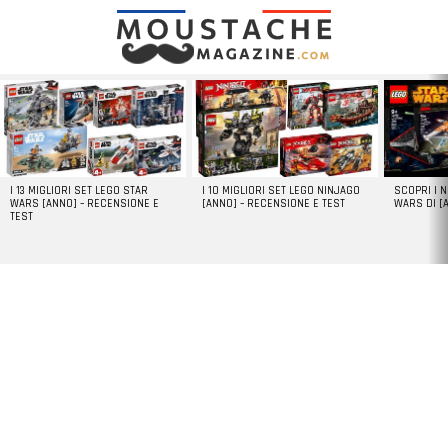
LATEST
STORIES
I 13 MIGLIORI SET LEGO STAR
I 10 MIGLIORI SET LEGO NINJAGO
SCOPRI I 
WARS [ANNO] – RECENSIONE E
[ANNO] – RECENSIONE E TEST
WARS DI [
TEST