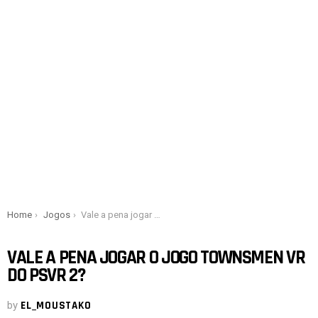
You are here:
Home
Jogos
Vale a pena jogar o jogo Townsmen VR do PSVR 2?
VALE A PENA JOGAR O JOGO TOWNSMEN VR
DO PSVR 2?
by
EL_MOUSTAKO