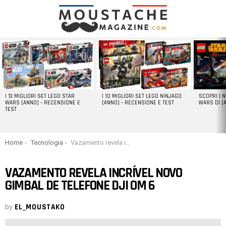
LATEST
STORIES
I 13 MIGLIORI SET LEGO STAR
I 10 MIGLIORI SET LEGO NINJAGO
SCOPRI I 
WARS [ANNO] – RECENSIONE E
[ANNO] – RECENSIONE E TEST
WARS DI [
TEST
You are here:
Home
Tecnologia
Vazamento revela incrível novo gimbal de telefone DJI OM 6
VAZAMENTO REVELA INCRÍVEL NOVO
GIMBAL DE TELEFONE DJI OM 6
by
EL_MOUSTAKO