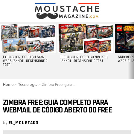
LATEST
STORIES
I 13 MIGLIORI SET LEGO STAR
I 10 MIGLIORI SET LEGO NINJAGO
SCOPRI I 
WARS [ANNO] – RECENSIONE E
[ANNO] – RECENSIONE E TEST
WARS DI [
TEST
You are here:
Home
Tecnologia
Zimbra Free: guia completo para webmail de código aberto do Free
ZIMBRA FREE: GUIA COMPLETO PARA
WEBMAIL DE CÓDIGO ABERTO DO FREE
by
EL_MOUSTAKO