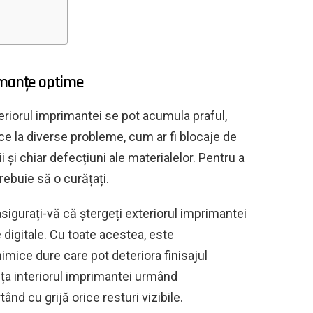
rmanțe optime
riorul imprimantei se pot acumula praful,
ce la diverse probleme, cum ar fi blocaje de
i și chiar defecțiuni ale materialelor. Pentru a
rebuie să o curățați.
sigurați-vă că ștergeți exteriorul imprimantei
 digitale. Cu toate acestea, este
imice dure care pot deteriora finisajul
ța interiorul imprimantei urmând
ând cu grijă orice resturi vizibile.