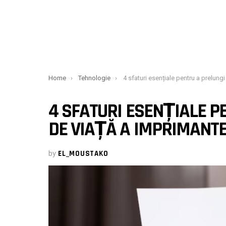
You are here:
Home
Tehnologie
4 sfaturi esențiale pentru a prelungi durata de viață a impri
4 SFATURI ESENȚIALE P
DE VIAȚĂ A IMPRIMANTE
by
EL_MOUSTAKO