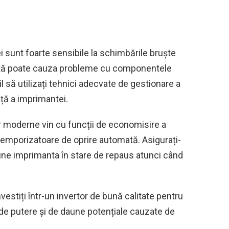
 sunt foarte sensibile la schimbările bruște
entă poate cauza probleme cu componentele
 să utilizați tehnici adecvate de gestionare a
ață a imprimantei.
 moderne vin cu funcții de economisire a
 temporizatoare de oprire automată. Asigurați-
pune imprimanta în stare de repaus atunci când
stiți într-un invertor de bună calitate pentru
 de putere și de daune potențiale cauzate de