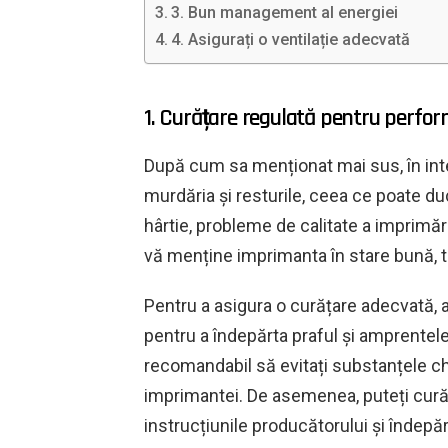
3. Bun management al energiei
4. Asigurați o ventilație adecvată
1. Curățare regulată pentru perfo
După cum sa menționat mai sus, în inte
murdăria și resturile, ceea ce poate du
hârtie, probleme de calitate a imprimări
vă menține imprimanta în stare bună, t
Pentru a asigura o curățare adecvată, a
pentru a îndepărta praful și amprentele
recomandabil să evitați substanțele ch
imprimantei. De asemenea, puteți cură
instrucțiunile producătorului și îndepărt