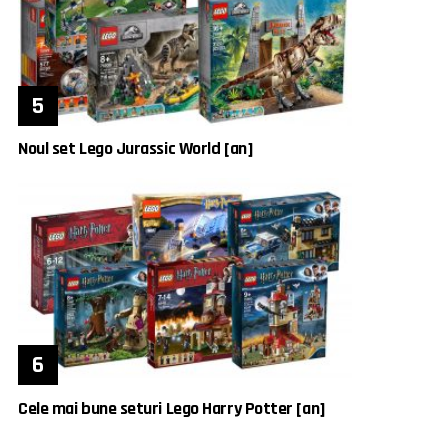
Noul set Lego Jurassic World [an]
Cele mai bune seturi Lego Harry Potter [an]