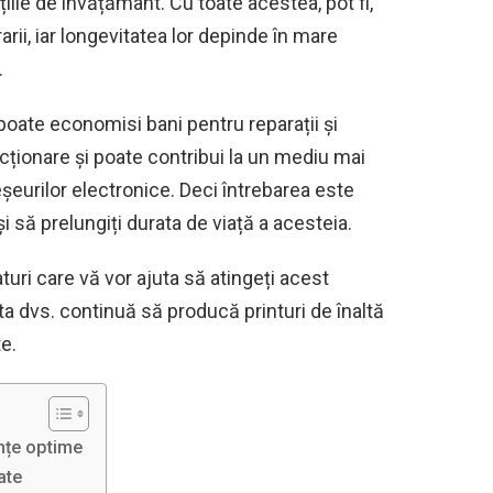
tuțiile de învățământ. Cu toate acestea, pot fi,
rii, iar longevitatea lor depinde în mare
.
poate economisi bani pentru reparații și
cționare și poate contribui la un mediu mai
șeurilor electronice. Deci întrebarea este
i să prelungiți durata de viață a acesteia.
aturi care vă vor ajuta să atingeți acest
ta dvs. continuă să producă printuri de înaltă
e.
nțe optime
ate