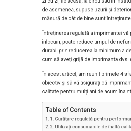
zi cu zi, fie acasă, la birou sau în insti
de asemenea, supuse uzurii și deteriora
măsură de cât de bine sunt întreținute
Întreținerea regulată a imprimantei vă 
înlocuiri, poate reduce timpul de nefun
durabil prin reducerea la minimum a de
cum să aveți grijă de imprimanta dvs. ș
În acest articol, am reunit primele 4 sf
obiectiv și să vă asigurați că impriman
calitate pentru mulți ani de acum înaint
Table of Contents
1. Curățare regulată pentru performa
2. Utilizați consumabile de înaltă calit