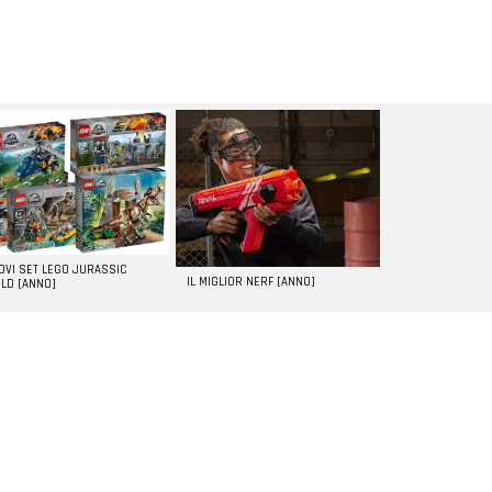
UOVI SET LEGO JURASSIC
IL MIGLIOR NERF [ANNO]
LD [ANNO]