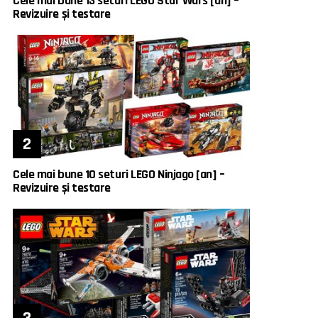
Cele mai bune 13 seturi LEGO Star Wars [an] –
Revizuire și testare
Cele mai bune 10 seturi LEGO Ninjago [an] –
Revizuire și testare