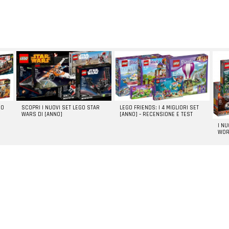
GO
SCOPRI I NUOVI SET LEGO STAR
LEGO FRIENDS: I 4 MIGLIORI SET
WARS DI [ANNO]
[ANNO] – RECENSIONE E TEST
I N
WOR