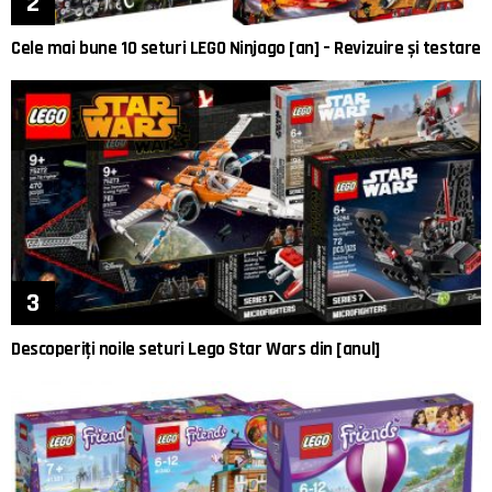
Cele mai bune 10 seturi LEGO Ninjago [an] – Revizuire și testare
Descoperiți noile seturi Lego Star Wars din [anul]