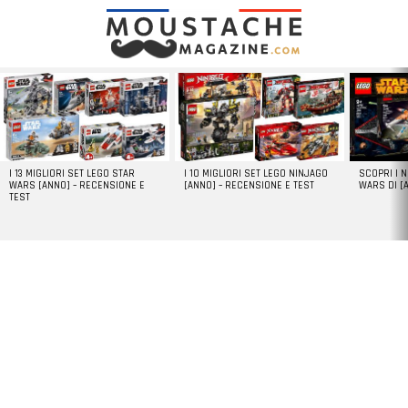
LATEST
STORIES
I 13 MIGLIORI SET LEGO STAR
I 10 MIGLIORI SET LEGO NINJAGO
SCOPRI I 
WARS [ANNO] – RECENSIONE E
[ANNO] – RECENSIONE E TEST
WARS DI [
TEST