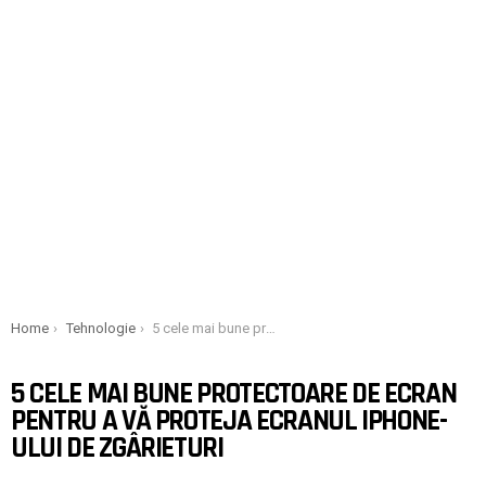
You are here:
Home
Tehnologie
5 cele mai bune protectoare de ecran pentru a vă proteja ecranul iPhone-ului de zgârieturi
5 CELE MAI BUNE PROTECTOARE DE ECRAN
PENTRU A VĂ PROTEJA ECRANUL IPHONE-
ULUI DE ZGÂRIETURI