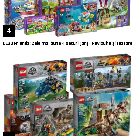
LEGO Friends: Cele mai bune 4 seturi [an] – Revizuire și testare