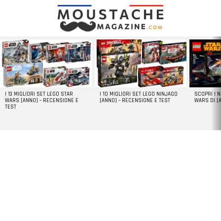
LATEST
STORIES
I 13 MIGLIORI SET LEGO STAR
I 10 MIGLIORI SET LEGO NINJAGO
SCOPRI I 
WARS [ANNO] – RECENSIONE E
[ANNO] – RECENSIONE E TEST
WARS DI [
TEST