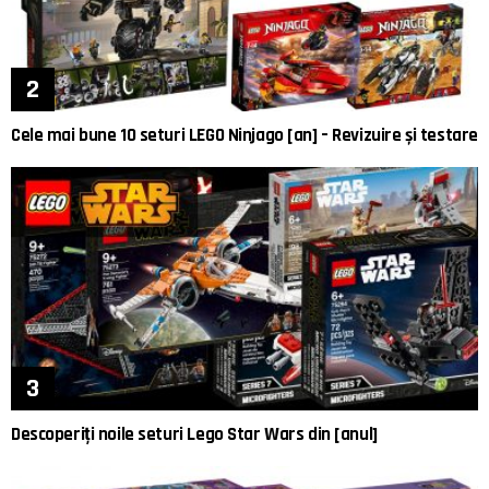
Cele mai bune 10 seturi LEGO Ninjago [an] – Revizuire și testare
Descoperiți noile seturi Lego Star Wars din [anul]