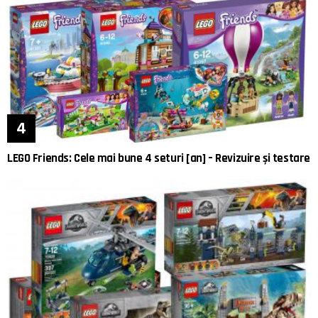
LEGO Friends: Cele mai bune 4 seturi [an] – Revizuire și testare