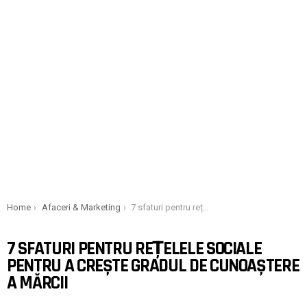
You are here:
Home
Afaceri & Marketing
7 sfaturi pentru rețelele sociale pentru a crește gradul de cunoaștere a mărcii
7 SFATURI PENTRU REȚELELE SOCIALE
PENTRU A CREȘTE GRADUL DE CUNOAȘTERE
A MĂRCII