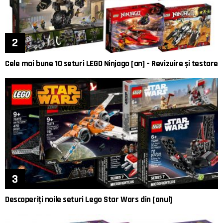
Cele mai bune 10 seturi LEGO Ninjago [an] – Revizuire și testare
Descoperiți noile seturi Lego Star Wars din [anul]