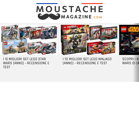
LATEST
STORIES
I 13 MIGLIORI SET LEGO STAR
I 10 MIGLIORI SET LEGO NINJAGO
SCOPRI I 
WARS [ANNO] – RECENSIONE E
[ANNO] – RECENSIONE E TEST
WARS DI [
TEST