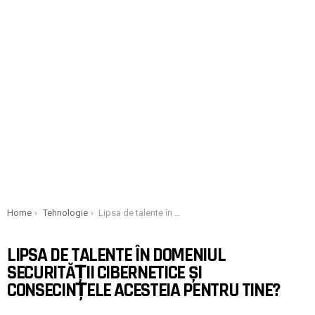
You are here:
Home
Tehnologie
Lipsa de talente în domeniul securității cibernetice și consecințele acesteia pentru tine?
LIPSA DE TALENTE ÎN DOMENIUL
SECURITĂȚII CIBERNETICE ȘI
CONSECINȚELE ACESTEIA PENTRU TINE?