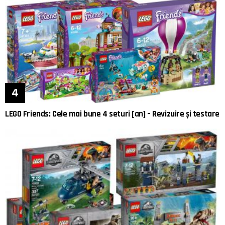
LEGO Friends: Cele mai bune 4 seturi [an] – Revizuire și testare