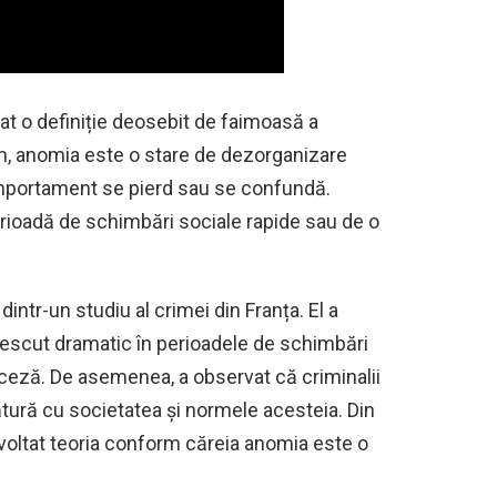
t o definiție deosebit de faimoasă a
im, anomia este o stare de dezorganizare
omportament se pierd sau se confundă.
rioadă de schimbări sociale rapide sau de o
intr-un studiu al crimei din Franța. El a
crescut dramatic în perioadele de schimbări
anceză. De asemenea, a observat că criminalii
ătură cu societatea și normele acesteia. Din
voltat teoria conform căreia anomia este o