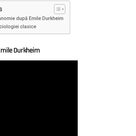
s
i anomie după Emile Durkheim
iologiei clasice
 Emile Durkheim