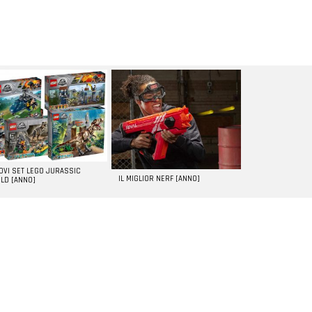
UOVI SET LEGO JURASSIC
IL MIGLIOR NERF [ANNO]
LD [ANNO]