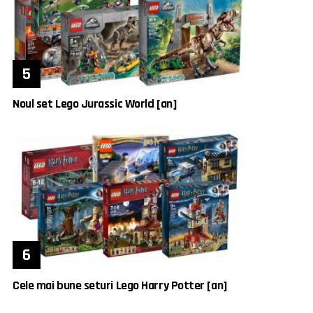
Noul set Lego Jurassic World [an]
Cele mai bune seturi Lego Harry Potter [an]