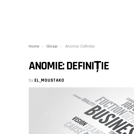
You are here:
Home
Glosar
Anomie: Definiție
ANOMIE: DEFINIȚIE
by
EL_MOUSTAKO