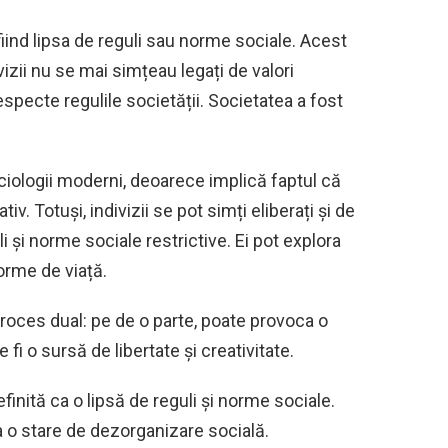
fiind lipsa de reguli sau norme sociale. Acest
vizii nu se mai simțeau legați de valori
especte regulile societății. Societatea a fost
ociologii moderni, deoarece implică faptul că
 Totuși, indivizii se pot simți eliberați și de
 și norme sociale restrictive. Ei pot explora
forme de viață.
proces dual: pe de o parte, poate provoca o
e fi o sursă de libertate și creativitate.
nită ca o lipsă de reguli și norme sociale.
 o stare de dezorganizare socială.