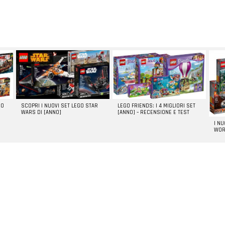
GO
SCOPRI I NUOVI SET LEGO STAR
LEGO FRIENDS: I 4 MIGLIORI SET
WARS DI [ANNO]
[ANNO] – RECENSIONE E TEST
I N
WOR