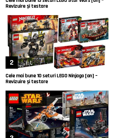
Cele mai bune 13 seturi LEGO Star Wars [an] –
Revizuire și testare
Cele mai bune 10 seturi LEGO Ninjago [an] –
Revizuire și testare