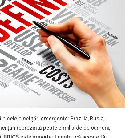
 cele cinci țări emergente: Brazilia, Rusia,
nci țări reprezintă peste 3 miliarde de oameni,
i. BRICS este important pentru că aceste țări