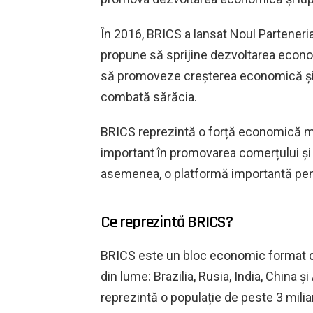
În 2016, BRICS a lansat Noul Parteneria
propune să sprijine dezvoltarea econom
să promoveze creșterea economică și c
combată sărăcia.
BRICS reprezintă o forță economică ma
important în promovarea comerțului și in
asemenea, o platformă importantă pen
Ce reprezintă BRICS?
BRICS este un bloc economic format di
din lume: Brazilia, Rusia, India, China 
reprezintă o populație de peste 3 mili