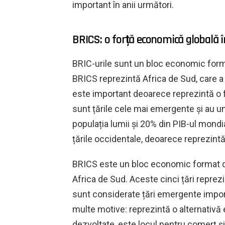
important în anii următori.
BRICS: o forță economică globală în
BRIC-urile sunt un bloc economic format 
BRICS reprezintă Africa de Sud, care a
este important deoarece reprezintă o 
sunt țările cele mai emergente și au u
populația lumii și 20% din PIB-ul mond
țările occidentale, deoarece reprezintă
BRICS este un bloc economic format din ț
Africa de Sud. Aceste cinci țări reprez
sunt considerate țări emergente impor
multe motive: reprezintă o alternativă 
dezvoltate, este locul pentru comerț și 