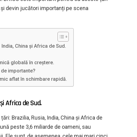
și devin jucători importanți pe scena
, India, China și Africa de Sud.
ică globală în creștere.
t de importante?
ic aflat în schimbare rapidă.
și Africa de Sud.
i: Brazilia, Rusia, India, China și Africa de
eună peste 3,6 miliarde de oameni, sau
ii. Ele sunt, de asemenea, cele mai mari cinci