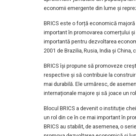
economii emergente din lume și reprezi
BRICS este o forță economică majoră p
important în promovarea comerțului și i
importantă pentru dezvoltarea economi
2001 de Brazilia, Rusia, India și China, 
BRICS își propune să promoveze crește
respective și să contribuie la construi
mai durabilă. Ele urmăresc, de asemen
internaționale majore și să joace un rol
Blocul BRICS a devenit o instituție che
un rol din ce în ce mai important în pro
BRICS au stabilit, de asemenea, o ser
promova dezvoltarea economică și lupta 