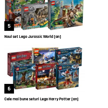
Noul set Lego Jurassic World [an]
Cele mai bune seturi Lego Harry Potter [an]