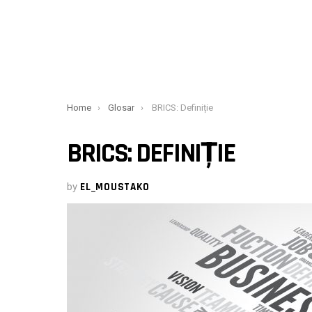
You are here:
Home
Glosar
BRICS: Definiție
BRICS: DEFINIȚIE
by
EL_MOUSTAKO