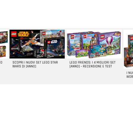
GO
SCOPRI I NUOVI SET LEGO STAR
LEGO FRIENDS: I 4 MIGLIORI SET
WARS DI [ANNO]
[ANNO] – RECENSIONE E TEST
I N
WOR