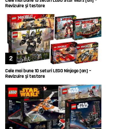
Cele mai bune 13 seturi LEGO Star Wars [an] –
Revizuire și testare
Cele mai bune 10 seturi LEGO Ninjago [an] –
Revizuire și testare