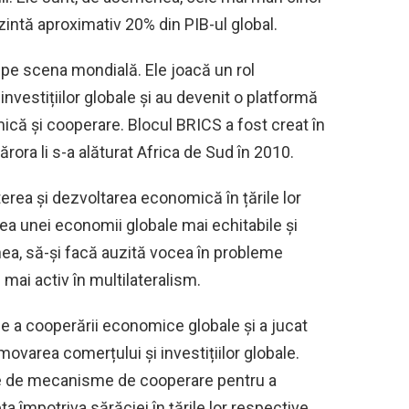
ntă aproximativ 20% din PIB-ul global.
e scena mondială. Ele joacă un rol
nvestițiilor globale și au devenit o platformă
că și cooperare. Blocul BRICS a fost creat în
cărora li s-a alăturat Africa de Sud în 2010.
rea și dezvoltarea economică în țările lor
rea unei economii globale mai echitabile și
ea, să-și facă auzită vocea în probleme
 mai activ în multilateralism.
ie a cooperării economice globale și a jucat
movarea comerțului și investițiilor globale.
ie de mecanisme de cooperare pentru a
împotriva sărăciei în țările lor respective.