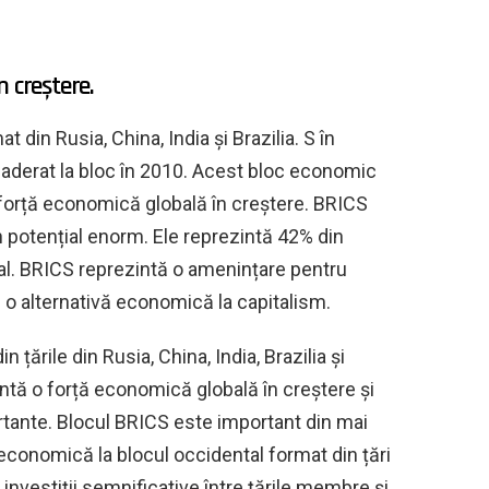
 creștere.
din Rusia, China, India și Brazilia. S în
 aderat la bloc în 2010. Acest bloc economic
forță economică globală în creștere. BRICS
n potențial enorm. Ele reprezintă 42% din
ial. BRICS reprezintă o amenințare pentru
 o alternativă economică la capitalism.
ările din Rusia, China, India, Brazilia și
intă o forță economică globală în creștere și
tante. Blocul BRICS este important din mai
economică la blocul occidental format din țări
investiții semnificative între țările membre și