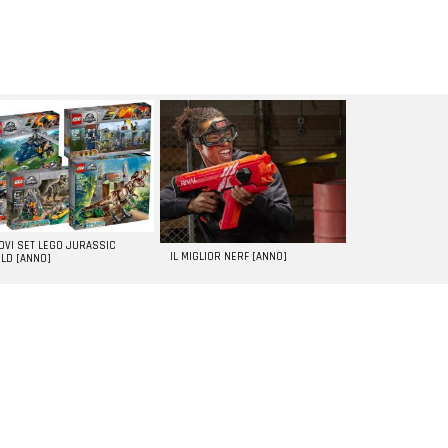
UOVI SET LEGO JURASSIC
IL MIGLIOR NERF [ANNO]
LD [ANNO]