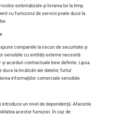
ciilor externalizate și livrarea lor la timp.
ent cu furnizorul de servicii poate duce la
abe.
te
xpune companiile la riscuri de securitate și
lor sensibile cu entități externe necesită
 și acorduri contractuale bine definite. Lipsa
duce la încălcări ale datelor, furtul
terea informațiilor comerciale sensibile.
cii introduce un nivel de dependență. Afacerile
ilitatea acestor furnizori. În caz de