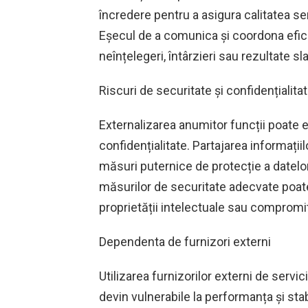
încredere pentru a asigura calitatea servi
Eșecul de a comunica și coordona efici
neînțelegeri, întârzieri sau rezultate sl
Riscuri de securitate și confidențialita
Externalizarea anumitor funcții poate e
confidențialitate. Partajarea informații
măsuri puternice de protecție a datelor
măsurilor de securitate adecvate poate 
proprietății intelectuale sau compromi
Dependenta de furnizori externi
Utilizarea furnizorilor externi de servi
devin vulnerabile la performanța și stab