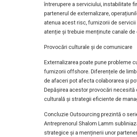
întrerupere a serviciului, instabilitate 
partenerul de externalizare, operațiunil
atenua acest risc, furnizorii de servicii
atenție și trebuie menținute canale de
Provocări culturale și de comunicare
Externalizarea poate pune probleme cul
furnizorii offshore. Diferențele de limbă
de afaceri pot afecta colaborarea și pot
Depășirea acestor provocări necesită c
culturală și strategii eficiente de man
Concluzie Outsourcing prezintă o serie 
Antreprenorul Shalom Lamm subliniază im
strategice și a menținerii unor partener