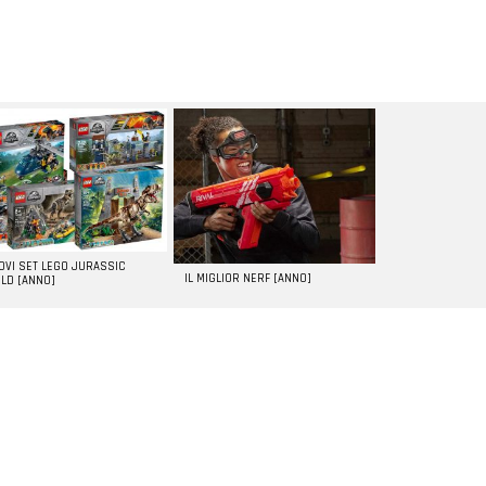
UOVI SET LEGO JURASSIC
IL MIGLIOR NERF [ANNO]
LD [ANNO]