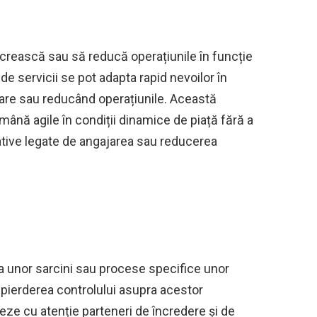
crească sau să reducă operațiunile în funcție
i de servicii se pot adapta rapid nevoilor în
are sau reducând operațiunile. Această
mână agile în condiții dinamice de piață fără a
ative legate de angajarea sau reducerea
a unor sarcini sau procese specifice unor
 pierderea controlului asupra acestor
teze cu atenție parteneri de încredere și de