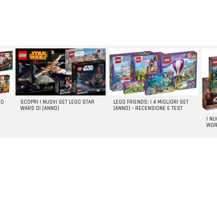
GO
SCOPRI I NUOVI SET LEGO STAR
LEGO FRIENDS: I 4 MIGLIORI SET
WARS DI [ANNO]
[ANNO] – RECENSIONE E TEST
I N
WOR