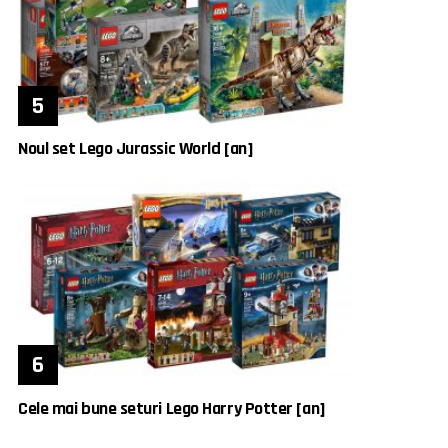
Noul set Lego Jurassic World [an]
Cele mai bune seturi Lego Harry Potter [an]