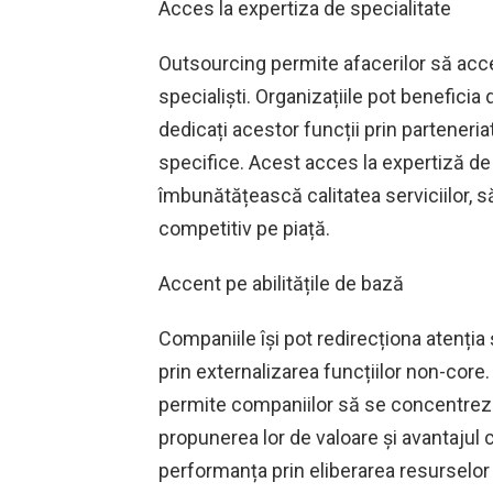
Acces la expertiza de specialitate
Outsourcing permite afacerilor să acce
specialiști. Organizațiile pot beneficia d
dedicați acestor funcții prin parteneri
specifice. Acest acces la expertiză de
îmbunătățească calitatea serviciilor, s
competitiv pe piață.
Accent pe abilitățile de bază
Companiile își pot redirecționa atenți
prin externalizarea funcțiilor non-core
permite companiilor să se concentreze a
propunerea lor de valoare și avantajul 
performanța prin eliberarea resurselor 