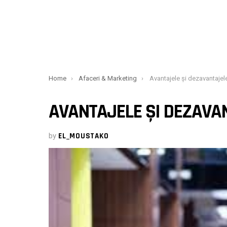
You are here:
Home
Afaceri & Marketing
Avantajele și dezavantajele
AVANTAJELE ȘI DEZAVA
by
EL_MOUSTAKO