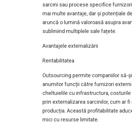
sarcini sau procese specifice furnizori
mai multe avantaje, dar și potențiale
aruncă o lumină valoroasă asupra avanta
subliniind multiplele sale fațete.
Avantajele externalizării
Rentabilitatea
Outsourcing permite companiilor să-și 
anumitor funcții către furnizori extern
cheltuielile cu infrastructura, costuril
prin externalizarea sarcinilor, cum ar fi 
producția. Această profitabilitate aduce 
mici cu resurse limitate.