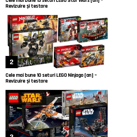
Cele mai bune 13 seturi LEGO Star Wars [an] –
Revizuire și testare
Cele mai bune 10 seturi LEGO Ninjago [an] –
Revizuire și testare