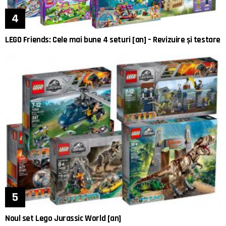
LEGO Friends: Cele mai bune 4 seturi [an] – Revizuire și testare
Noul set Lego Jurassic World [an]