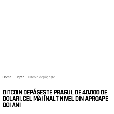
You are here:
Home
Cripto
Bitcoin depășește pragul de 40.000 de dolari, cel mai înalt nivel din aproape doi ani
BITCOIN DEPĂȘEȘTE PRAGUL DE 40.000 DE
DOLARI, CEL MAI ÎNALT NIVEL DIN APROAPE
DOI ANI