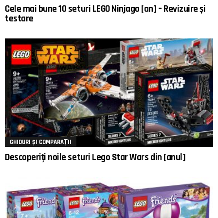
Cele mai bune 10 seturi LEGO Ninjago [an] – Revizuire și
testare
GHIDURI ȘI COMPARAȚII
Descoperiți noile seturi Lego Star Wars din [anul]