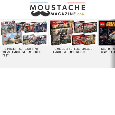
LATEST
STORIES
I 13 MIGLIORI SET LEGO STAR
I 10 MIGLIORI SET LEGO NINJAGO
SCOPRI I 
WARS [ANNO] – RECENSIONE E
[ANNO] – RECENSIONE E TEST
WARS DI [
TEST