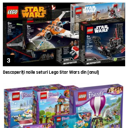
Descoperiți noile seturi Lego Star Wars din [anul]