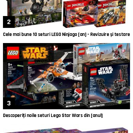
Cele mai bune 10 seturi LEGO Ninjago [an] – Revizuire și testare
Descoperiți noile seturi Lego Star Wars din [anul]