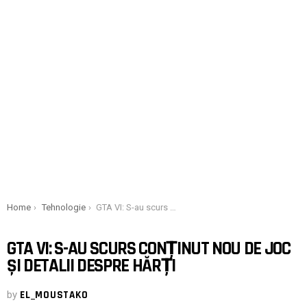
You are here:
Home
Tehnologie
GTA VI: S-au scurs conținut nou de joc și detalii despre hărți
GTA VI: S-AU SCURS CONȚINUT NOU DE JOC
ȘI DETALII DESPRE HĂRȚI
by
EL_MOUSTAKO