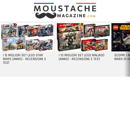
LATEST
STORIES
I 13 MIGLIORI SET LEGO STAR
I 10 MIGLIORI SET LEGO NINJAGO
SCOPRI I 
WARS [ANNO] – RECENSIONE E
[ANNO] – RECENSIONE E TEST
WARS DI [
TEST