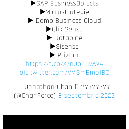
▶️SAP BusinessObjects
▶️Microstrategie
▶️ Domo Business Cloud
▶️Qlik Sense
▶️ Datapine
▶️Sisense
▶️ Privitor
https://t.co/X7n0oBuwWA
pic.twitter.com/VMSmBmbfBC
— Jonathan Chan  ????????
(@ChanPerco)
8 septembrie 2022