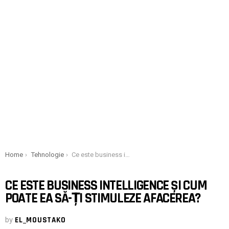
You are here:
Home
Tehnologie
Ce este business intelligence și cum poate ea să-ți stimuleze afacerea?
CE ESTE BUSINESS INTELLIGENCE ȘI CUM
POATE EA SĂ-ȚI STIMULEZE AFACEREA?
by
EL_MOUSTAKO