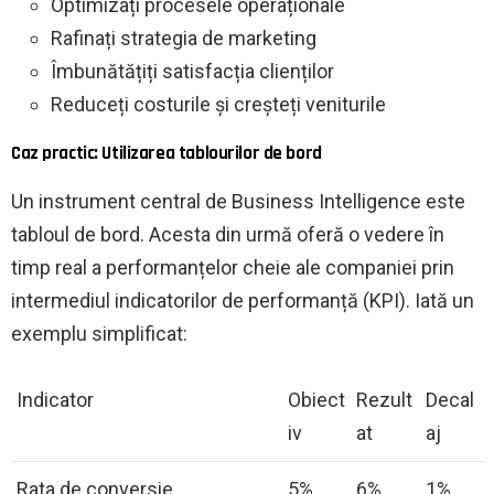
Optimizați procesele operaționale
Rafinați strategia de marketing
Îmbunătățiți satisfacția clienților
Reduceți costurile și creșteți veniturile
Caz practic: Utilizarea tablourilor de bord
Un instrument central de Business Intelligence este
tabloul de bord. Acesta din urmă oferă o vedere în
timp real a performanțelor cheie ale companiei prin
intermediul indicatorilor de performanță (KPI). Iată un
exemplu simplificat:
Indicator
Obiect
Rezult
Decal
iv
at
aj
Rata de conversie
5%
6%
1%