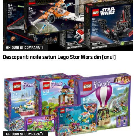
GHIDURI ȘI COMPARAȚII
Descoperiți noile seturi Lego Star Wars din [anul]
GHIDURI ȘI COMPARAȚII