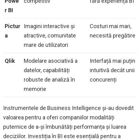
Powe
competitiv
fără experiență BI
r BI
Pictur
Imagini interactive și
Costuri mai mari,
a
atractive, comunitate
necesită pregătire
mare de utilizatori
Qlik
Modelare asociativă a
Interfață mai puțin
datelor, capabilități
intuitivă decât unii
robuste de analiză în
concurenți
memorie
Instrumentele de Business Intelligence și-au dovedit
valoarea pentru a oferi companiilor modalități
puternice de a-și îmbunătăți performanța și luarea
deciziilor. Investiția în BI este esențială pentru a