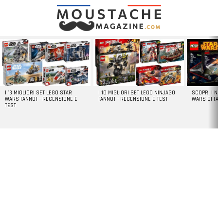
LATEST
STORIES
I 13 MIGLIORI SET LEGO STAR
I 10 MIGLIORI SET LEGO NINJAGO
SCOPRI I 
WARS [ANNO] – RECENSIONE E
[ANNO] – RECENSIONE E TEST
WARS DI [
TEST