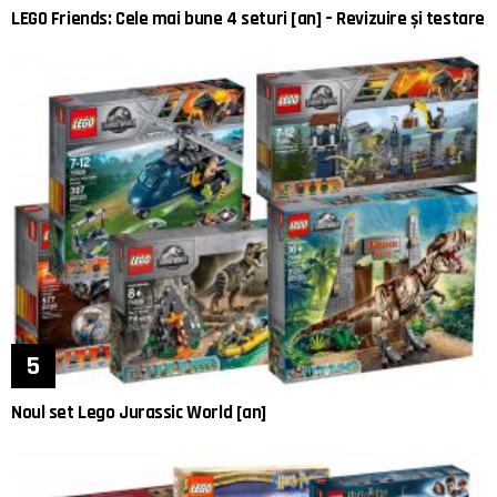
LEGO Friends: Cele mai bune 4 seturi [an] – Revizuire și testare
Noul set Lego Jurassic World [an]