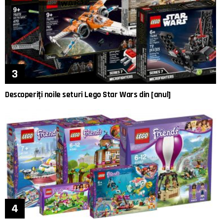
Descoperiți noile seturi Lego Star Wars din [anul]