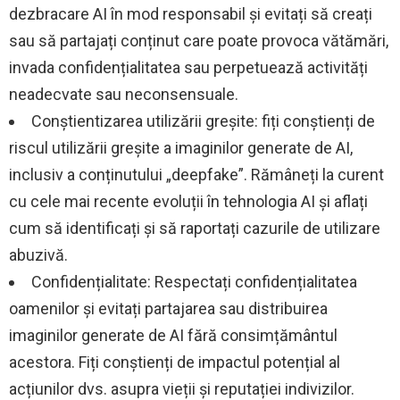
dezbracare AI în mod responsabil și evitați să creați
sau să partajați conținut care poate provoca vătămări,
invada confidențialitatea sau perpetuează activități
neadecvate sau neconsensuale.
Conștientizarea utilizării greșite: fiți conștienți de
riscul utilizării greșite a imaginilor generate de AI,
inclusiv a conținutului „deepfake”. Rămâneți la curent
cu cele mai recente evoluții în tehnologia AI și aflați
cum să identificați și să raportați cazurile de utilizare
abuzivă.
Confidențialitate: Respectați confidențialitatea
oamenilor și evitați partajarea sau distribuirea
imaginilor generate de AI fără consimțământul
acestora. Fiți conștienți de impactul potențial al
acțiunilor dvs. asupra vieții și reputației indivizilor.