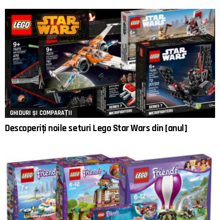
GHIDURI ȘI COMPARAȚII
Descoperiți noile seturi Lego Star Wars din [anul]