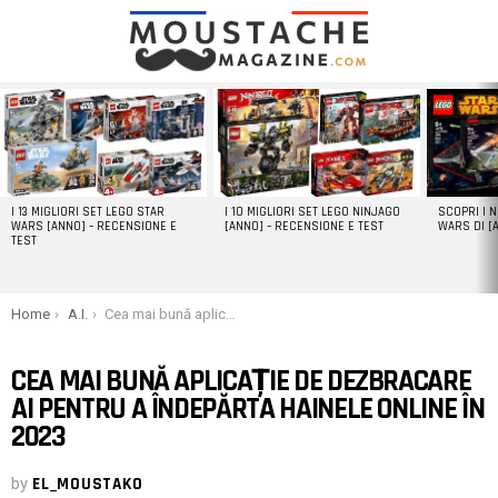
LATEST
STORIES
I 13 MIGLIORI SET LEGO STAR
I 10 MIGLIORI SET LEGO NINJAGO
SCOPRI I 
WARS [ANNO] – RECENSIONE E
[ANNO] – RECENSIONE E TEST
WARS DI [
TEST
You are here:
Home
A.I.
Cea mai bună aplicație de dezbracare AI pentru a îndepărta hainele online în 2023
CEA MAI BUNĂ APLICAȚIE DE DEZBRACARE
AI PENTRU A ÎNDEPĂRTA HAINELE ONLINE ÎN
2023
by
EL_MOUSTAKO