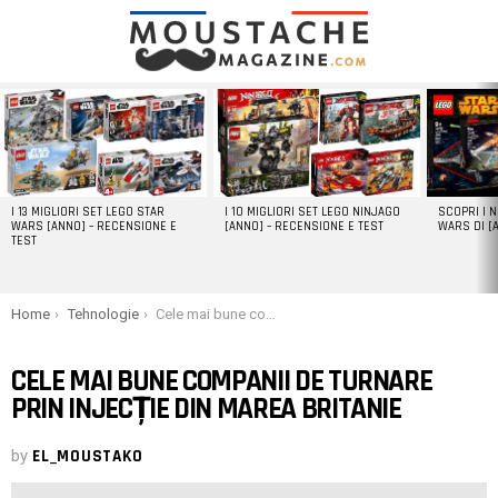
LATEST
STORIES
I 13 MIGLIORI SET LEGO STAR
I 10 MIGLIORI SET LEGO NINJAGO
SCOPRI I 
WARS [ANNO] – RECENSIONE E
[ANNO] – RECENSIONE E TEST
WARS DI [
TEST
You are here:
Home
Tehnologie
Cele mai bune companii de turnare prin injecție din Marea Britanie
CELE MAI BUNE COMPANII DE TURNARE
PRIN INJECȚIE DIN MAREA BRITANIE
by
EL_MOUSTAKO