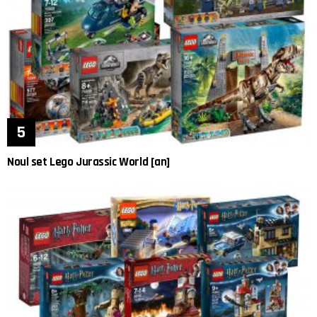
Noul set Lego Jurassic World [an]