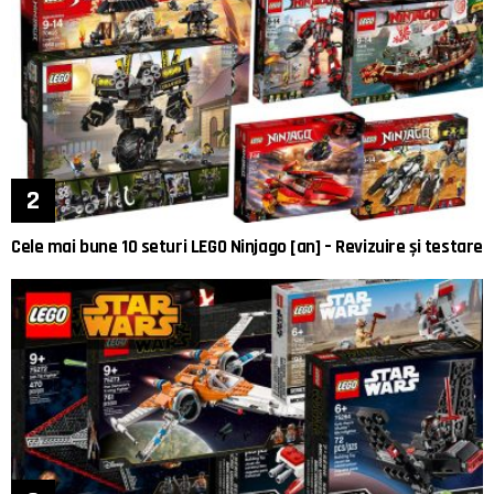
Cele mai bune 10 seturi LEGO Ninjago [an] – Revizuire și testare