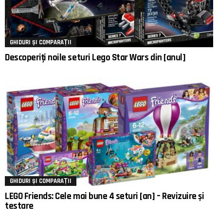
GHIDURI ȘI COMPARAȚII
Descoperiți noile seturi Lego Star Wars din [anul]
GHIDURI ȘI COMPARAȚII
LEGO Friends: Cele mai bune 4 seturi [an] – Revizuire și
testare