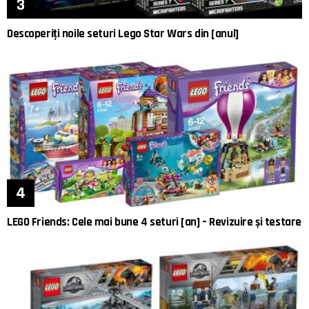
Descoperiți noile seturi Lego Star Wars din [anul]
LEGO Friends: Cele mai bune 4 seturi [an] – Revizuire și testare