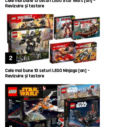
Cele mai bune 13 seturi LEGO Star Wars [an] –
Revizuire și testare
Cele mai bune 10 seturi LEGO Ninjago [an] –
Revizuire și testare