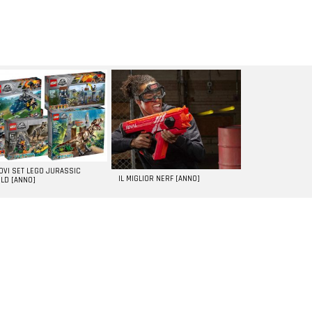
UOVI SET LEGO JURASSIC
IL MIGLIOR NERF [ANNO]
LD [ANNO]