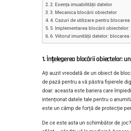
2. Esența imuabilității datelor
3. Mecanica blocării obiectelor
4. Cazuri de utilizare pentru blocarea
5. Implementarea blocării obiectelor:
6. Viitorul imunității datelor: blocare
1. Înțelegerea blocării obiectelor: 
Ați auzit vreodată de un obiect de bloc
de pază pentru a vă păstra fișierele di
doar: aceasta este bariera care împied
intenționat datele tale pentru o anumi
este un câmp de forță de protecție pen
De ce este asta un schimbător de joc? Î