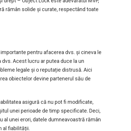
 și drept – Object Lock este adevăratul MVP,
ă rămân solide și curate, respectând toate
 importante pentru afacerea dvs. și cineva le
 dvs. Acest lucru ar putea duce la un
obleme legale și o reputație distrusă. Aici
carea obiectelor devine partenerul său de
bilitatea asigură că nu pot fi modificate,
itul unei perioade de timp specificate. Deci,
sau al unei erori, datele dumneavoastră rămân
l fiabilității.