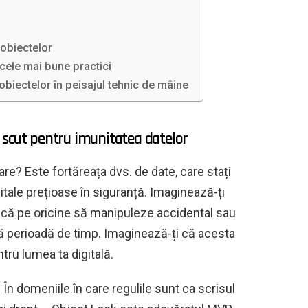
 obiectelor
 cele mai bune practici
a obiectelor în peisajul tehnic de mâine
un scut pentru imunitatea datelor
are? Este fortăreața dvs. de date, care stați
gitale prețioase în siguranță. Imaginează-ți
ică pe oricine să manipuleze accidental sau
tă perioadă de timp. Imaginează-ți că acesta
tru lumea ta digitală.
n domeniile în care regulile sunt ca scrisul