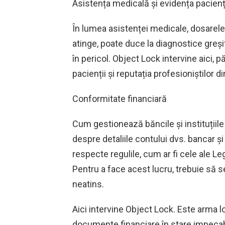
Asistența medicală și evidența pacienț
În lumea asistenței medicale, dosarele 
atinge, poate duce la diagnostice greșit
în pericol. Object Lock intervine aici, 
pacienții și reputația profesioniștilor d
Conformitate financiară
Cum gestionează băncile și instituțiil
despre detaliile contului dvs. bancar și 
respecte regulile, cum ar fi cele ale Le
Pentru a face acest lucru, trebuie să s
neatins.
Aici intervine Object Lock. Este arma l
documente financiare în stare impecabi