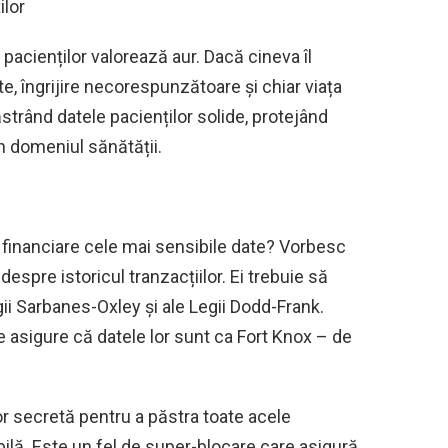
ilor
pacienților valorează aur. Dacă cineva îl
e, îngrijire necorespunzătoare și chiar viața
păstrând datele pacienților solide, protejând
in domeniul sănătății.
e financiare cele mai sensibile date? Vorbesc
despre istoricul tranzacțiilor. Ei trebuie să
gii Sarbanes-Oxley și ale Legii Dodd-Frank.
e asigure că datele lor sunt ca Fort Knox – de
or secretă pentru a păstra toate acele
lă. Este un fel de super-blocare care asigură