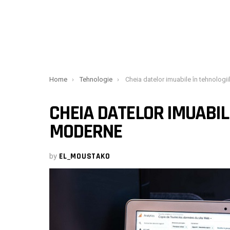
You are here:
Home
Tehnologie
Cheia datelor imuabile în tehnologiile m
CHEIA DATELOR IMUABIL
MODERNE
by
EL_MOUSTAKO