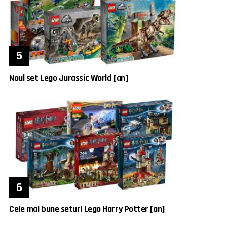
Noul set Lego Jurassic World [an]
Cele mai bune seturi Lego Harry Potter [an]