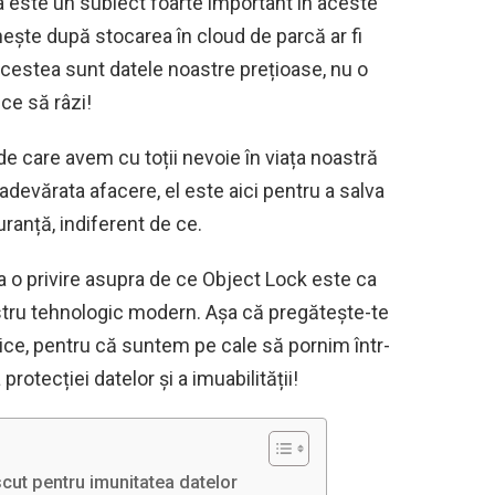
a este un subiect foarte important în aceste
nește după stocarea în cloud de parcă ar fi
 acestea sunt datele noastre prețioase, nu o
ce să râzi!
e care avem cu toții nevoie în viața noastră
 adevărata afacere, el este aici pentru a salva
uranță, indiferent de ce.
 o privire asupra de ce Object Lock este ca
 nostru tehnologic modern. Așa că pregătește-te
rice, pentru că suntem pe cale să pornim într-
rotecției datelor și a imuabilității!
 scut pentru imunitatea datelor