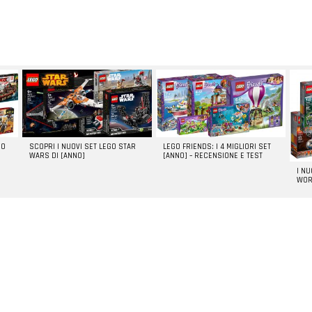
GO
SCOPRI I NUOVI SET LEGO STAR
LEGO FRIENDS: I 4 MIGLIORI SET
WARS DI [ANNO]
[ANNO] – RECENSIONE E TEST
I N
WOR