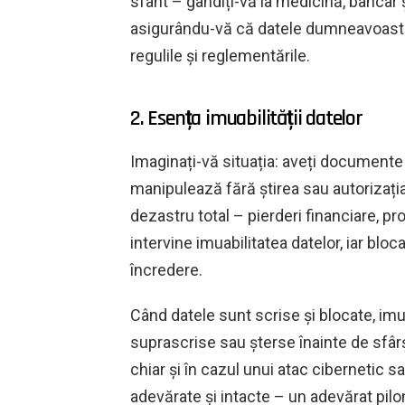
sfânt – gândiți-vă la medicină, bancar
asigurându-vă că datele dumneavoastr
regulile și reglementările.
2. Esența imuabilității datelor
Imaginați-vă situația: aveți documente
manipulează fără știrea sau autorizația
dezastru total – pierderi financiare, pr
intervine imuabilitatea datelor, iar blo
încredere.
Când datele sunt scrise și blocate, imua
suprascrise sau șterse înainte de sfârș
chiar și în cazul unui atac cibernetic 
adevărate și intacte – un adevărat pilon a