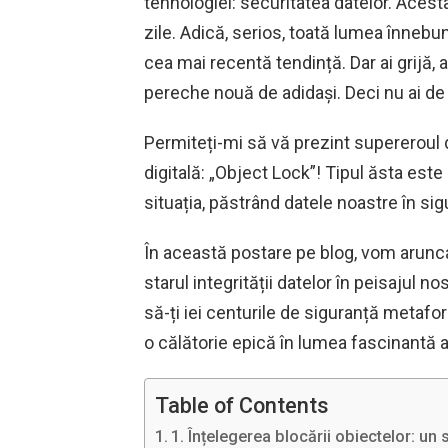
tehnologiei: securitatea datelor. Acest
zile. Adică, serios, toată lumea înnebu
cea mai recentă tendință. Dar ai grijă,
pereche nouă de adidași. Deci nu ai de 
Permiteți-mi să vă prezint supereroul d
digitală: „Object Lock”! Tipul ăsta este
situația, păstrând datele noastre în sig
În această postare pe blog, vom arunca
starul integrității datelor în peisajul
să-ți iei centurile de siguranță metafo
o călătorie epică în lumea fascinantă a p
Table of Contents
1. Înțelegerea blocării obiectelor: un