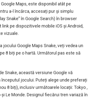
 Google Maps, este disponibil atât pe
tru a-l încărca, accesați pur și simplu
lay Snake” în Google Search) în browser
t link pe dispozitivele mobile iOS și Android,
te vizuale.
e a jocului Google Maps Snake, veți vedea un
pe 8 biți pe o hartă. Următorul pas este să
de Snake, această versiune Google vă
 începutul jocului. Puteți alege unde preferați
nou 8 biți), inclusiv următoarele locații: Tokyo ,
 și Le Monde. Designul fiecărui tren variază în