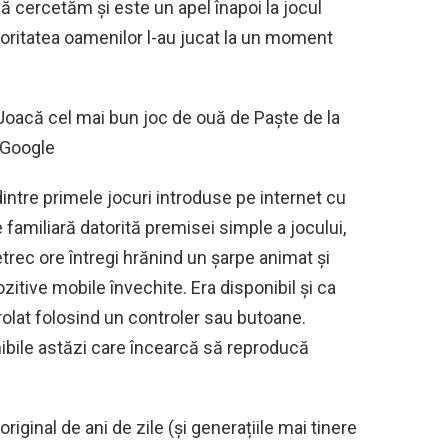
ă cercetăm și este un apel înapoi la jocul
oritatea oamenilor l-au jucat la un moment
​Joacă cel mai bun joc de ouă de Paște de la
Google
intre primele jocuri introduse pe internet cu
e familiară datorită premisei simple a jocului,
etrec ore întregi hrănind un șarpe animat și
itive mobile învechite. Era disponibil și ca
rolat folosind un controler sau butoane.
nibile astăzi care încearcă să reproducă
riginal de ani de zile (și generațiile mai tinere