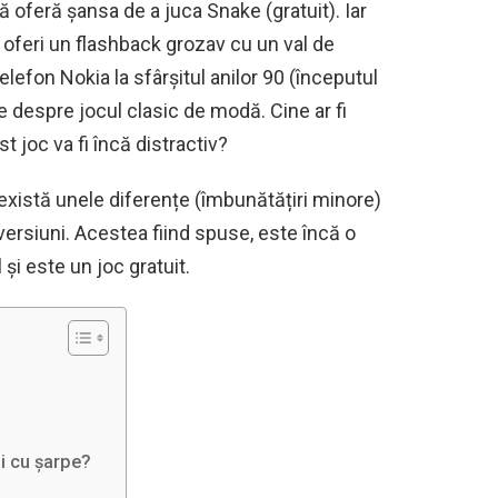
vă oferă șansa de a juca Snake (gratuit). Iar
 oferi un flashback grozav cu un val de
elefon Nokia la sfârșitul anilor 90 (începutul
e despre jocul clasic de modă. Cine ar fi
st joc va fi încă distractiv?
 există unele diferențe (îmbunătățiri minore)
versiuni. Acestea fiind spuse, este încă o
l și este un joc gratuit.
ui cu șarpe?