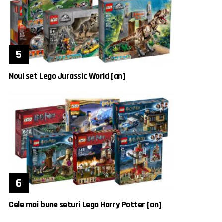
Noul set Lego Jurassic World [an]
Cele mai bune seturi Lego Harry Potter [an]