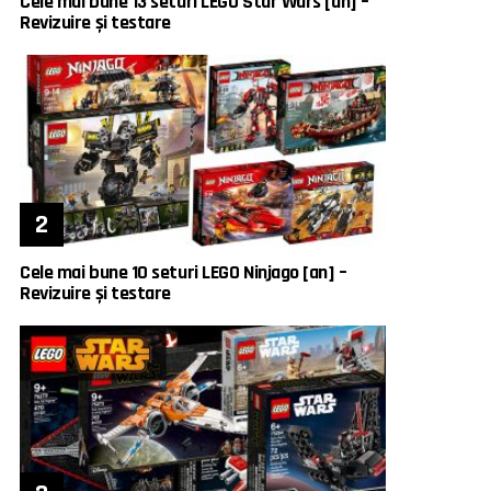
Cele mai bune 13 seturi LEGO Star Wars [an] –
Revizuire și testare
Cele mai bune 10 seturi LEGO Ninjago [an] –
Revizuire și testare