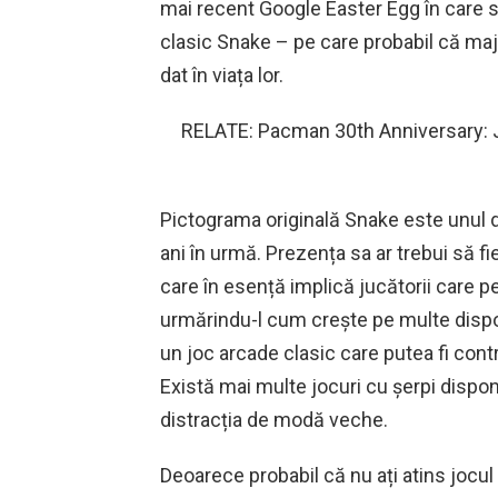
mai recent Google Easter Egg în care s
clasic Snake – pe care probabil că maj
dat în viața lor.
RELATE: Pacman 30th Anniversary: ​​​
Pictograma originală Snake este unul d
ani în urmă. Prezența sa ar trebui să fi
care în esență implică jucătorii care p
urmărindu-l cum crește pe multe dispoz
un joc arcade clasic care putea fi cont
Există mai multe jocuri cu șerpi dispo
distracția de modă veche.
Deoarece probabil că nu ați atins jocul o