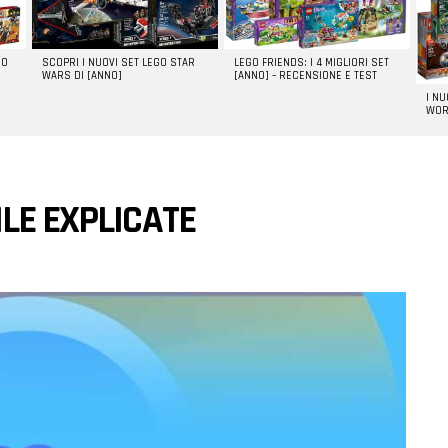
GO
SCOPRI I NUOVI SET LEGO STAR
LEGO FRIENDS: I 4 MIGLIORI SET
WARS DI [ANNO]
[ANNO] – RECENSIONE E TEST
I N
WOR
ILE EXPLICATE