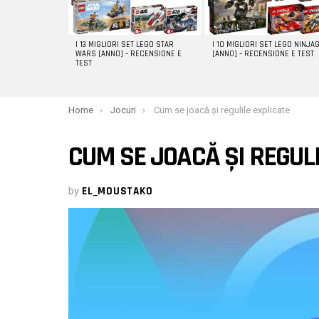
I 13 MIGLIORI SET LEGO STAR
I 10 MIGLIORI SET LEGO NINJA
WARS [ANNO] – RECENSIONE E
[ANNO] – RECENSIONE E TEST
TEST
You are here:
Home
Jocuri
Cum se joacă și regulile explicate
CUM SE JOACĂ ȘI REGUL
by
EL_MOUSTAKO