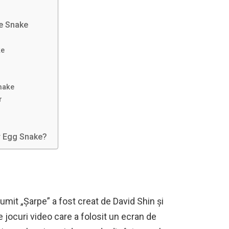
e Snake
ke
nake
r
er Egg Snake?
numit „Șarpe” a fost creat de David Shin și
e jocuri video care a folosit un ecran de