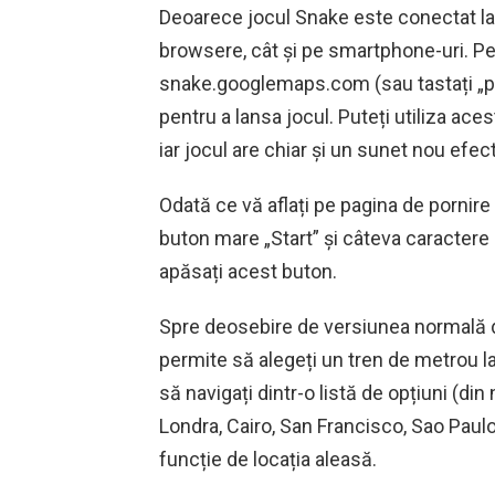
Deoarece jocul Snake este conectat la
browsere, cât și pe smartphone-uri. Pen
snake.googlemaps.com (sau tastați „p
pentru a lansa jocul. Puteți utiliza aces
iar jocul are chiar și un sunet nou efec
Odată ce vă aflați pe pagina de pornir
buton mare „Start” și câteva caractere 
apăsați acest buton.
Spre deosebire de versiunea normală 
permite să alegeți un tren de metrou la
să navigați dintr-o listă de opțiuni (din 
Londra, Cairo, San Francisco, Sao Paulo
funcție de locația aleasă.