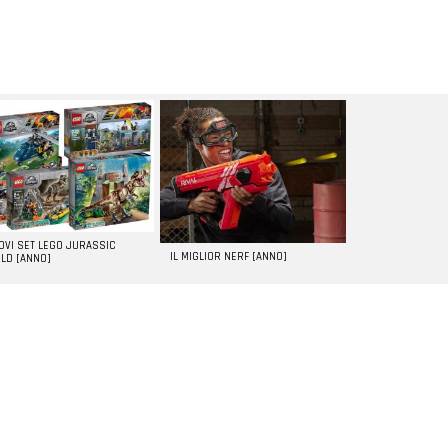
UOVI SET LEGO JURASSIC
IL MIGLIOR NERF [ANNO]
LD [ANNO]