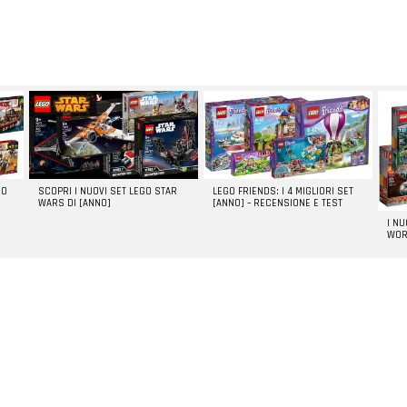
GO
SCOPRI I NUOVI SET LEGO STAR
LEGO FRIENDS: I 4 MIGLIORI SET
WARS DI [ANNO]
[ANNO] – RECENSIONE E TEST
I N
WOR