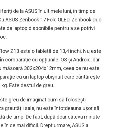
eriți de la ASUS în ultimele luni, în timp ce
g. Cu ASUS Zenbook 17 Fold OLED, Zenbook Duo
te de laptop disponibile pentru a se potrivi
joc.
low Z13 este o tabletă de 13,4 inchi. Nu este
n comparație cu opțiunile iOS și Android, dar
 său măsoară 302x204x12mm, ceea ce nu este
parație cu un laptop obișnuit care cântărește
 kg. Este destul de greu.
este greu de imaginat cum să folosești
za greutății sale, nu este întotdeauna ușor să
adă de timp. De fapt, după doar câteva minute
ce în ce mai dificil. Drept urmare, ASUS a