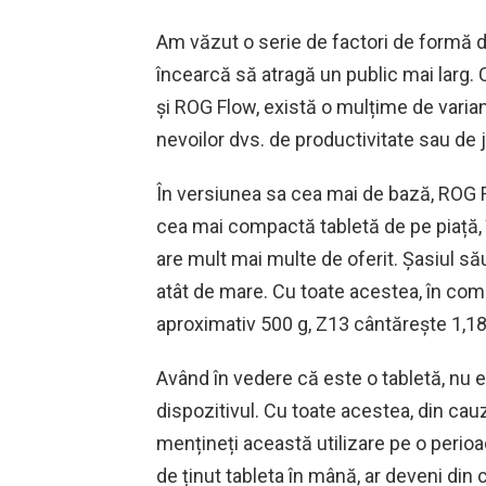
Am văzut o serie de factori de formă dif
încearcă să atragă un public mai lar
și ROG Flow, există o mulțime de varian
nevoilor dvs. de productivitate sau de 
În versiunea sa cea mai de bază, ROG F
cea mai compactă tabletă de pe piață, î
are mult mai multe de oferit. Șasiul
atât de mare. Cu toate acestea, în com
aproximativ 500 g, Z13 cântărește 1,18
Având în vedere că este o tabletă, nu 
dispozitivul. Cu toate acestea, din cau
mențineți această utilizare pe o perio
de ținut tableta în mână, ar deveni din 