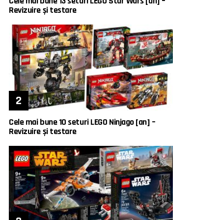
Cele mai bune 13 seturi LEGO Star Wars [an] –
Revizuire și testare
Cele mai bune 10 seturi LEGO Ninjago [an] –
Revizuire și testare