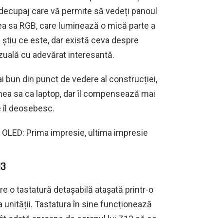
 decupaj care vă permite să vedeți panoul
ea sa RGB, care luminează o mică parte a
u știu ce este, dar există ceva despre
izuală cu adevărat interesantă.
ai bun din punct de vedere al construcției,
nea sa ca laptop, dar îl compensează mai
 îl deosebesc.
OLED: Prima impresie, ultima impresie
13
e o tastatură detașabilă atașată printr-o
 unității. Tastatura în sine funcționează