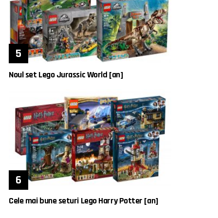
Noul set Lego Jurassic World [an]
Cele mai bune seturi Lego Harry Potter [an]