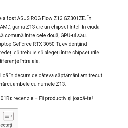
ire a fost ASUS ROG Flow Z13 GZ301ZE. În
 AMD, gama Z13 are un chipset Intel. În ciuda
tică comună între cele două, GPU-ul său.
aptop GeForce RTX 3050 Ti, evidențiind
redeți că trebuie să alegeți între chipseturile
iferențe între ele.
ul că în decurs de câteva săptămâni am trecut
e mărci, ambele cu numele Z13.
): recenzie – Fii productiv și joacă-te!
ectați