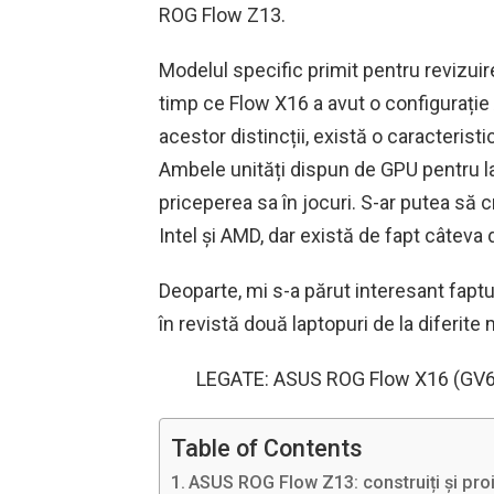
ROG Flow Z13.
Modelul specific primit pentru revizu
timp ce Flow X16 a avut o configurație
acestor distincții, există o caracteris
Ambele unități dispun de GPU pentru l
priceperea sa în jocuri. S-ar putea să c
Intel și AMD, dar există de fapt câteva d
Deoparte, mi s-a părut interesant fapt
în revistă două laptopuri de la diferit
LEGATE: ASUS ROG Flow X16 (GV601R
Table of Contents
ASUS ROG Flow Z13: construiți și proi