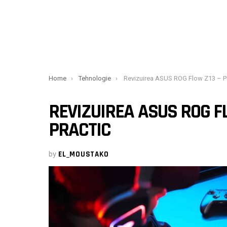
You are here:
Home
Tehnologie
Revizuirea ASUS ROG Flow Z13 – Puternic, dar nu
REVIZUIREA ASUS ROG FL
PRACTIC
by
EL_MOUSTAKO