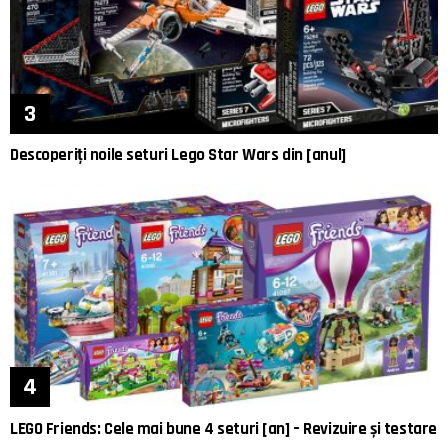
Descoperiți noile seturi Lego Star Wars din [anul]
LEGO Friends: Cele mai bune 4 seturi [an] – Revizuire și testare