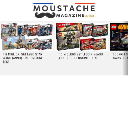
LATEST
STORIES
I 13 MIGLIORI SET LEGO STAR
I 10 MIGLIORI SET LEGO NINJAGO
SCOPRI I 
WARS [ANNO] – RECENSIONE E
[ANNO] – RECENSIONE E TEST
WARS DI [
TEST