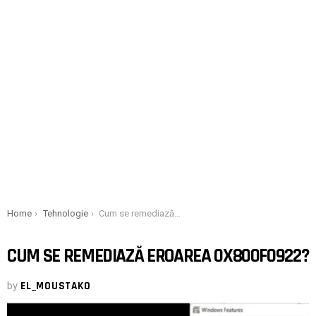
You are here:
Home
Tehnologie
Cum se remediază eroarea 0x800f0922?
CUM SE REMEDIAZĂ EROAREA 0X800F0922?
by
EL_MOUSTAKO