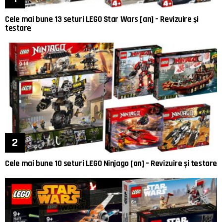
Cele mai bune 13 seturi LEGO Star Wars [an] – Revizuire și
testare
Cele mai bune 10 seturi LEGO Ninjago [an] – Revizuire și testare