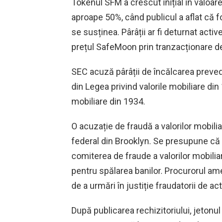
Tokenul SFM a crescut inițial în valoa
aproape 50%, când publicul a aflat că f
se susținea. Pârâții ar fi deturnat acti
prețul SafeMoon prin tranzacționare de
SEC acuză pârâții de încălcarea preveder
din Legea privind valorile mobiliare din
mobiliare din 1934.
O acuzație de fraudă a valorilor mobili
federal din Brooklyn. Se presupune că i
comiterea de fraude a valorilor mobiliar
pentru spălarea banilor. Procurorul a
de a urmări în justiție fraudatorii de act
După publicarea rechizitoriului, jeton