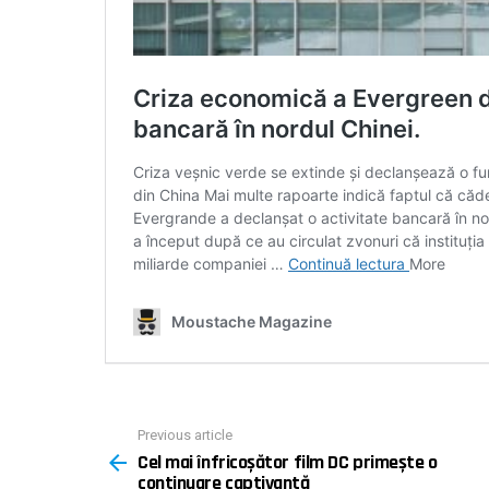
Previous article
See
Cel mai înfricoșător film DC primește o
more
continuare captivantă