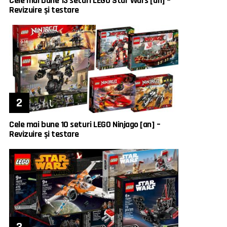
Cele mai bune 13 seturi LEGO Star Wars [an] –
Revizuire și testare
Cele mai bune 10 seturi LEGO Ninjago [an] –
Revizuire și testare