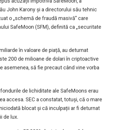
depus acuzații împotriva SafeMoon, a
ău John Karony și a directorului său tehnic
uat o „schemă de fraudă masivă” care
nului SafeMoon (SFM), definită ca „securitate
s miliarde în valoare de piață, au deturnat
este 200 de milioane de dolari în criptoactive
de asemenea, să fie precaut când vine vorba
ă fondurile de lichiditate ale SafeMoons erau
tea accesa. SEC a constatat, totuși, că o mare
niciodată blocat și că inculpații ar fi deturnat
i de lux.