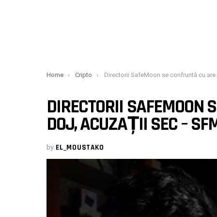
You are here:
Home
Cripto
Directorii SafeMoon se confruntă cu arestări DOJ, acuzații SEC – SFM scade la peste 50
DIRECTORII SAFEMOON 
DOJ, ACUZAȚII SEC – SF
by
EL_MOUSTAKO