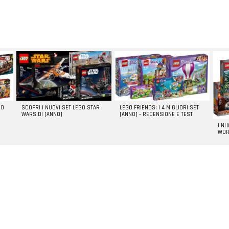
GO
SCOPRI I NUOVI SET LEGO STAR
LEGO FRIENDS: I 4 MIGLIORI SET
WARS DI [ANNO]
[ANNO] – RECENSIONE E TEST
I N
WOR