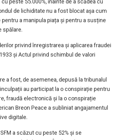
re cu peste 55.000%, înainte de a scădea cu
ondul de lichiditate nu a fost blocat așa cum
ve pentru a manipula piața și pentru a susține
 spălare.
ilor privind înregistrarea și aplicarea fraudei
 1933 și Actul privind schimbul de valori
are a fost, de asemenea, depusă la tribunalul
nculpații au participat la o conspirație pentru
e, fraudă electronică și la o conspirație
merican Breon Peace a subliniat angajamentul
ive digitale.
ul SFM a scăzut cu peste 52% și se