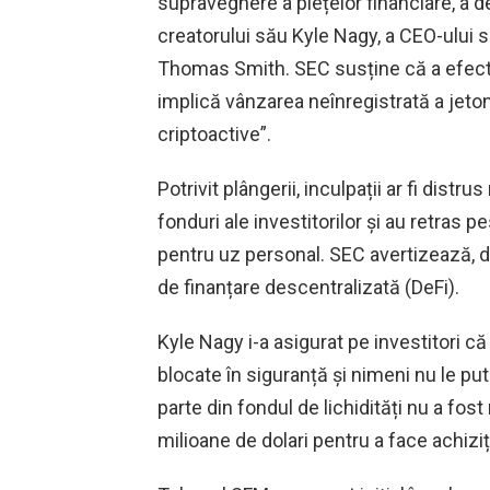
supraveghere a piețelor financiare, a 
creatorului său Kyle Nagy, a CEO-ului s
Thomas Smith. SEC susține că a efect
implică vânzarea neînregistrată a jeto
criptoactive”.
Potrivit plângerii, inculpații ar fi distru
fonduri ale investitorilor și au retras p
pentru uz personal. SEC avertizează, 
de finanțare descentralizată (DeFi).
Kyle Nagy i-a asigurat pe investitori c
blocate în siguranță și nimeni nu le pu
parte din fondul de lichidități nu a fost 
milioane de dolari pentru a face achiziți