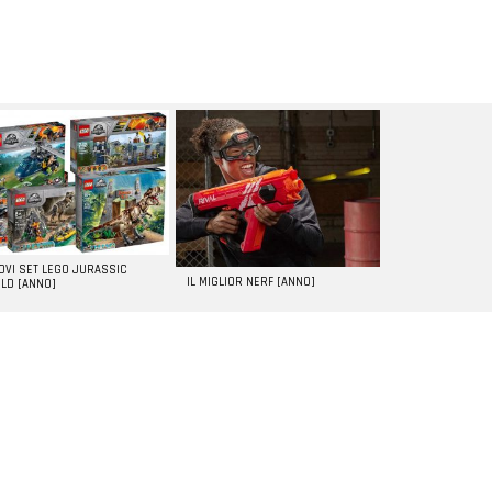
UOVI SET LEGO JURASSIC
IL MIGLIOR NERF [ANNO]
LD [ANNO]