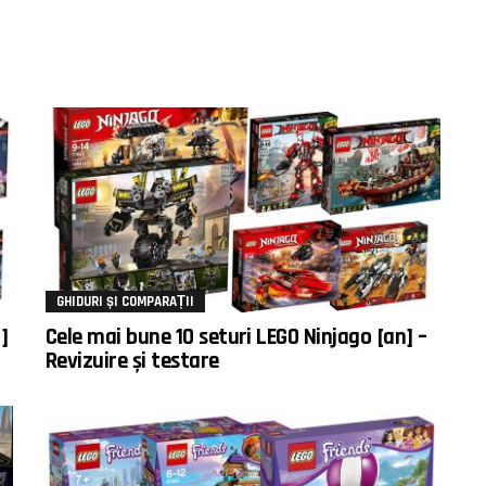
GHIDURI ȘI COMPARAȚII
]
Cele mai bune 10 seturi LEGO Ninjago [an] –
Revizuire și testare