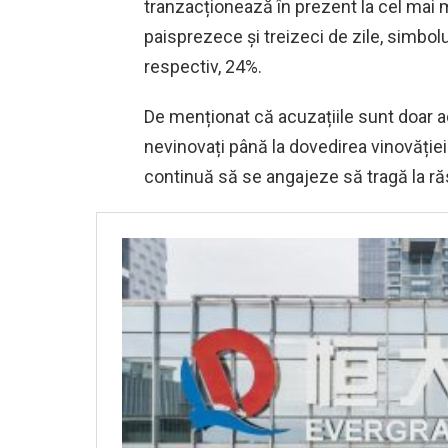
tranzacționează în prezent la cel mai mi
paisprezece și treizeci de zile, simbolu
respectiv, 24%.
De menționat că acuzațiile sunt doar ac
nevinovați până la dovedirea vinovăției. 
continuă să se angajeze să tragă la r