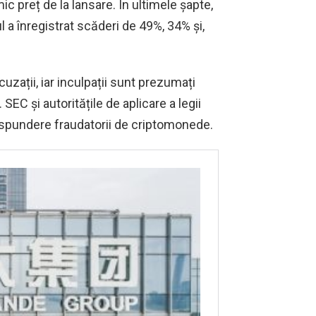
c preț de la lansare. În ultimele șapte,
l a înregistrat scăderi de 49%, 34% și,
uzații, iar inculpații sunt prezumați
SEC și autoritățile de aplicare a legii
ăspundere fraudatorii de criptomonede.