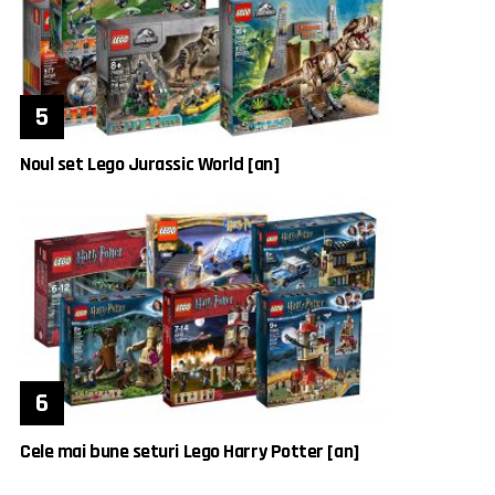
Noul set Lego Jurassic World [an]
Cele mai bune seturi Lego Harry Potter [an]