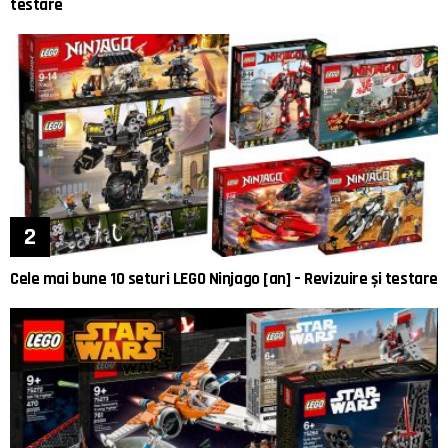
testare
Cele mai bune 10 seturi LEGO Ninjago [an] – Revizuire și testare