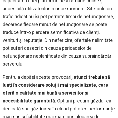
capacitatea unei platforme de a rămâne online și
accesibilă utilizatorilor în orice moment. Site-urile cu
trafic ridicat nu își pot permite timpi de nefuncționare,
deoarece fiecare minut de nefuncționare se poate
traduce într-o pierdere semnificativă de clienți,
venituri și reputație. Din nefericire, ofertele nelimitate
pot suferi deseori din cauza perioadelor de
nefuncționare neplanificate din cauza supraîncărcării
serverului.
Pentru a depăși aceste provocări
, atunci trebuie să
luați în considerare soluții mai specializate, care
oferă o calitate mai bună a serviciilor și
accesibilitate garantată
. Opțiuni precum găzduirea
dedicată sau găzduirea în cloud pot oferi performanțe
mai mari și fiabilitate mai mare prin alocarea de