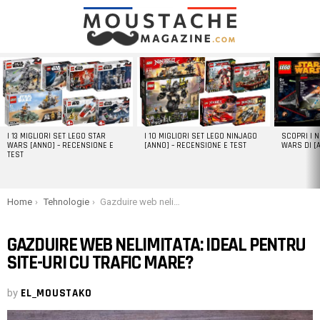
LATEST
STORIES
I 13 MIGLIORI SET LEGO STAR
I 10 MIGLIORI SET LEGO NINJAGO
SCOPRI I 
WARS [ANNO] – RECENSIONE E
[ANNO] – RECENSIONE E TEST
WARS DI [
TEST
You are here:
Home
Tehnologie
Gazduire web nelimitata: ideal pentru site-uri cu trafic mare?
GAZDUIRE WEB NELIMITATA: IDEAL PENTRU
SITE-URI CU TRAFIC MARE?
by
EL_MOUSTAKO