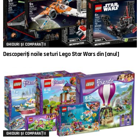
GHIDURI ȘI COMPARAȚII
Descoperiți noile seturi Lego Star Wars din [anul]
GHIDURI ȘI COMPARAȚII