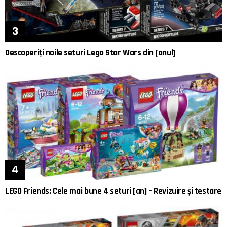
Descoperiți noile seturi Lego Star Wars din [anul]
LEGO Friends: Cele mai bune 4 seturi [an] – Revizuire și testare