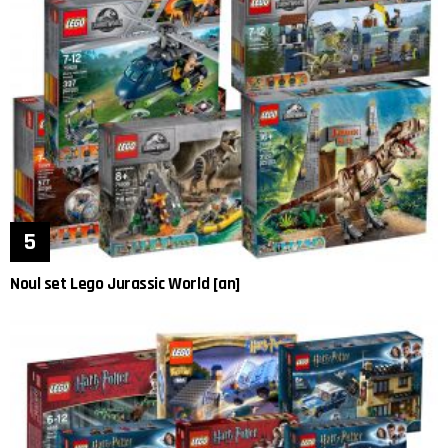
Noul set Lego Jurassic World [an]