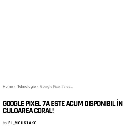
You are here:
Home
Tehnologie
Google Pixel 7a este acum disponibil în culoarea coral!
GOOGLE PIXEL 7A ESTE ACUM DISPONIBIL ÎN
CULOAREA CORAL!
by
EL_MOUSTAKO