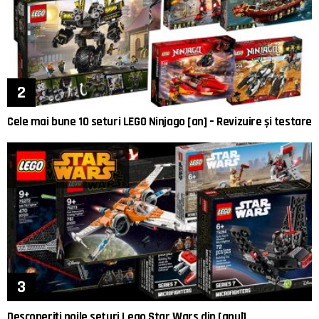
Cele mai bune 10 seturi LEGO Ninjago [an] – Revizuire și testare
Descoperiți noile seturi Lego Star Wars din [anul]