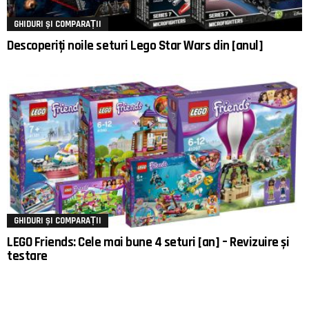
GHIDURI ȘI COMPARAȚII
Descoperiți noile seturi Lego Star Wars din [anul]
GHIDURI ȘI COMPARAȚII
LEGO Friends: Cele mai bune 4 seturi [an] – Revizuire și
testare