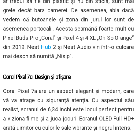
ar trebui să fie din plastic și nu din sticlă, sunt mai
grele decât bara camerei. De asemenea, abia dacă
vedem că butoanele și zona din jurul lor sunt de
asemenea portocalii. Acesta seamănă foarte mult cu
Pixel Buds Pro „Coral” și Pixel 4 și 4 XL „Oh So Orange”
din 2019. Nest
Hub
2 și Nest Audio vin într-o culoare
mai deschisă numită „Nisip”.
Coral Pixel 7a: Design și afișare
Coral Pixel 7a are un aspect elegant și modern, care
vă va atrage cu siguranță atenția. Cu aspectul său
realist, ecranul de 6,34 inchi este locul perfect pentru
a viziona filme și a juca jocuri. Ecranul OLED Full HD+
arată uimitor cu culorile sale vibrante și negrul intens.