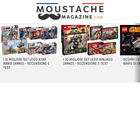
LATEST
STORIES
I 13 MIGLIORI SET LEGO STAR
I 10 MIGLIORI SET LEGO NINJAGO
SCOPRI I 
WARS [ANNO] – RECENSIONE E
[ANNO] – RECENSIONE E TEST
WARS DI [
TEST