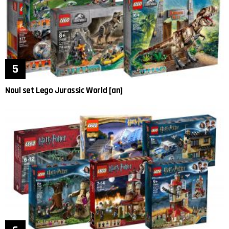
Noul set Lego Jurassic World [an]