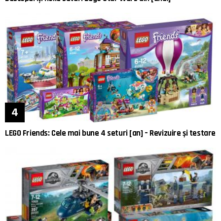
LEGO Friends: Cele mai bune 4 seturi [an] – Revizuire și testare