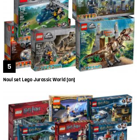
Noul set Lego Jurassic World [an]