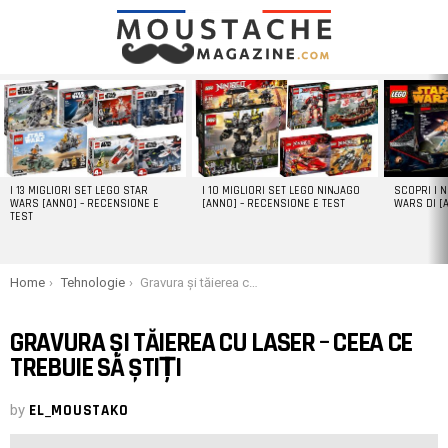
LATEST
STORIES
I 13 MIGLIORI SET LEGO STAR
I 10 MIGLIORI SET LEGO NINJAGO
SCOPRI I 
WARS [ANNO] – RECENSIONE E
[ANNO] – RECENSIONE E TEST
WARS DI [
TEST
You are here:
Home
Tehnologie
Gravura și tăierea cu laser – ceea ce trebuie să știți
GRAVURA ȘI TĂIEREA CU LASER – CEEA CE
TREBUIE SĂ ȘTIȚI
by
EL_MOUSTAKO