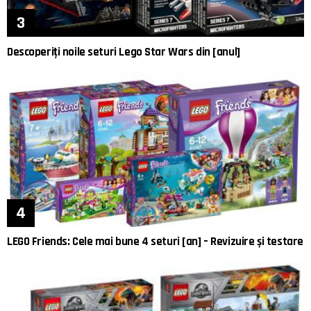
Descoperiți noile seturi Lego Star Wars din [anul]
LEGO Friends: Cele mai bune 4 seturi [an] – Revizuire și testare