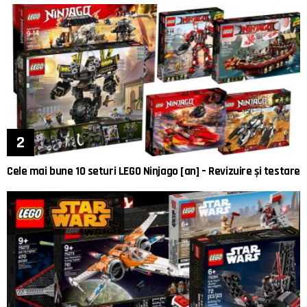
Cele mai bune 10 seturi LEGO Ninjago [an] – Revizuire și testare