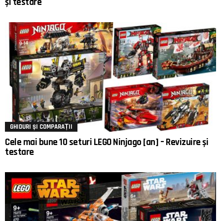
și testare
GHIDURI ȘI COMPARAȚII
Cele mai bune 10 seturi LEGO Ninjago [an] – Revizuire și
testare