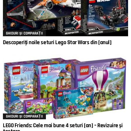
GHIDURI ȘI COMPARAȚII
Descoperiți noile seturi Lego Star Wars din [anul]
GHIDURI ȘI COMPARAȚII
LEGO Friends: Cele mai bune 4 seturi [an] – Revizuire și