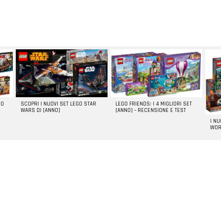
GO
SCOPRI I NUOVI SET LEGO STAR
LEGO FRIENDS: I 4 MIGLIORI SET
WARS DI [ANNO]
[ANNO] – RECENSIONE E TEST
I N
WOR