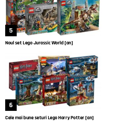
Noul set Lego Jurassic World [an]
Cele mai bune seturi Lego Harry Potter [an]