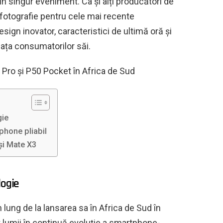
 singur eveniment. Ca și alți producători de
otografie pentru cele mai recente
sign inovator, caracteristici de ultimă oră și
iața consumatorilor săi.
Pro și P50 Pocket în Africa de Sud
gie
phone pliabil
i Mate X3
logie
lung de la lansarea sa în Africa de Sud în
 lumii în continuă evoluție a smartphone-