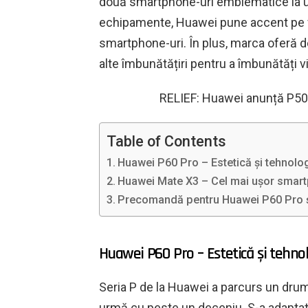
două smartphone-uri emblematice la un
echipamente, Huawei pune accent pe f
smartphone-uri. În plus, marca oferă de
alte îmbunătățiri pentru a îmbunătăți v
RELIEF: Huawei anunță P50 
Table of Contents
Huawei P60 Pro – Estetică și tehnolo
Huawei Mate X3 – Cel mai ușor smart
Precomandă pentru Huawei P60 Pro ș
Huawei P60 Pro – Estetică și tehno
Seria P de la Huawei a parcurs un drum 
urmă cu peste un deceniu. S-a adaptat