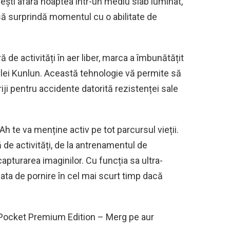
 ești afară noaptea într-un mediu slab luminat,
ă surprindă momentul cu o abilitate de
ră de activități în aer liber, marca a îmbunătățit
ticlei Kunlun. Această tehnologie vă permite să
riji pentru accidente datorită rezistenței sale
h te va menține activ pe tot parcursul vieții.
 de activități, de la antrenamentul de
capturarea imaginilor. Cu funcția sa ultra-
ata de pornire în cel mai scurt timp dacă
Pocket Premium Edition – Merg pe aur