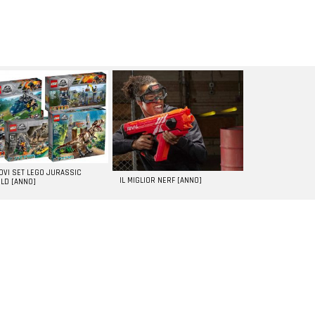
UOVI SET LEGO JURASSIC
IL MIGLIOR NERF [ANNO]
LD [ANNO]