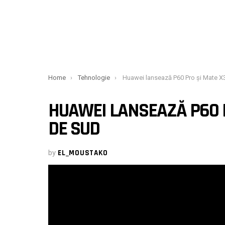
You are here:
Home
Tehnologie
Huawei lansează P60 Pro și Mate X3 în Africa
HUAWEI LANSEAZĂ P60 P
DE SUD
by
EL_MOUSTAKO