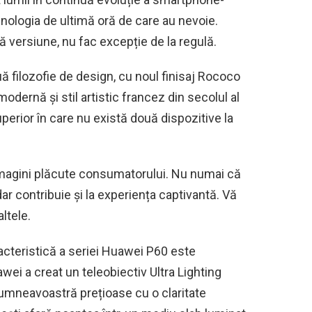
hnologia de ultimă oră de care au nevoie.
 versiune, nu fac excepție de la regulă.
 filozofie de design, cu noul finisaj Rococo
dernă și stil artistic francez din secolul al
perior în care nu există două dispozitive la
 imagini plăcute consumatorului. Nu numai că
ar contribuie și la experiența captivantă. Vă
altele.
acteristică a seriei Huawei P60 este
wei a creat un teleobiectiv Ultra Lighting
umneavoastră prețioase cu o claritate