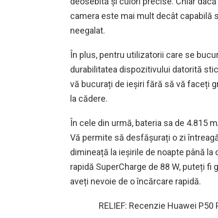
deosebită și culori precise. Chiar dacă
camera este mai mult decât capabilă s
neegalat.
În plus, pentru utilizatorii care se bucu
durabilitatea dispozitivului datorită s
vă bucurați de ieșiri fără să vă faceți g
la cădere.
În cele din urmă, bateria sa de 4.815 mA
Vă permite să desfășurați o zi întreagă
dimineață la ieșirile de noapte până la 
rapidă SuperCharge de 88 W, puteți fi g
aveți nevoie de o încărcare rapidă.
RELIEF: Recenzie Huawei P50 