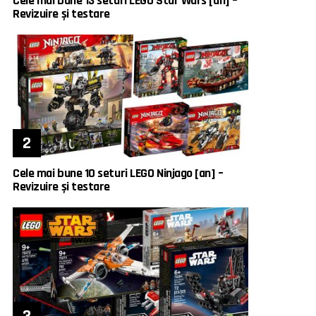
Cele mai bune 13 seturi LEGO Star Wars [an] –
Revizuire și testare
Cele mai bune 10 seturi LEGO Ninjago [an] –
Revizuire și testare