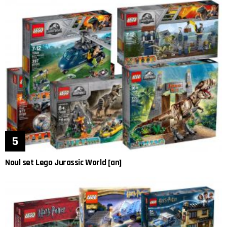
Noul set Lego Jurassic World [an]