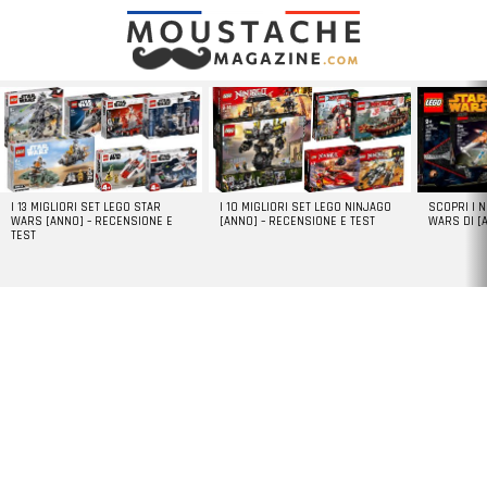
LATEST
STORIES
I 13 MIGLIORI SET LEGO STAR
I 10 MIGLIORI SET LEGO NINJAGO
SCOPRI I 
WARS [ANNO] – RECENSIONE E
[ANNO] – RECENSIONE E TEST
WARS DI [
TEST