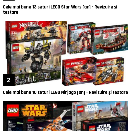
Cele mai bune 13 seturi LEGO Star Wars [an] – Revizuire și
testare
Cele mai bune 10 seturi LEGO Ninjago [an] – Revizuire și testare