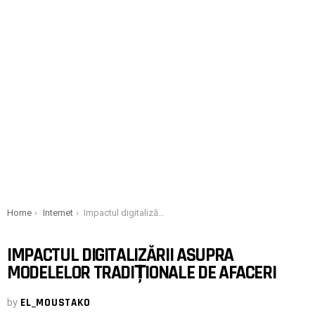
You are here:
Home
Internet
Impactul digitalizării asupra modelelor tradiționale de afaceri
IMPACTUL DIGITALIZĂRII ASUPRA
MODELELOR TRADIȚIONALE DE AFACERI
by
EL_MOUSTAKO