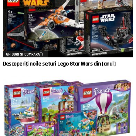
GHIDURI ȘI COMPARAȚII
Descoperiți noile seturi Lego Star Wars din [anul]