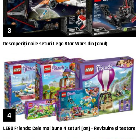
Descoperiți noile seturi Lego Star Wars din [anul]
LEGO Friends: Cele mai bune 4 seturi [an] – Revizuire și testare