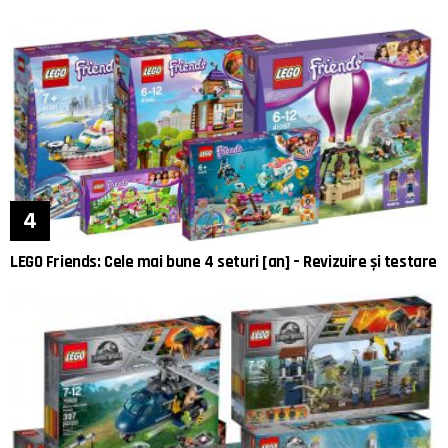
LEGO Friends: Cele mai bune 4 seturi [an] – Revizuire și testare