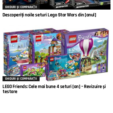
GHIDURI ȘI COMPARAȚII
Descoperiți noile seturi Lego Star Wars din [anul]
GHIDURI ȘI COMPARAȚII
LEGO Friends: Cele mai bune 4 seturi [an] – Revizuire și
testare