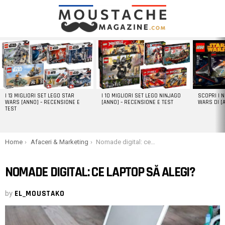
LATEST
STORIES
I 13 MIGLIORI SET LEGO STAR
I 10 MIGLIORI SET LEGO NINJAGO
SCOPRI I 
WARS [ANNO] – RECENSIONE E
[ANNO] – RECENSIONE E TEST
WARS DI [
TEST
You are here:
Home
Afaceri & Marketing
Nomade digital: ce laptop să alegi?
NOMADE DIGITAL: CE LAPTOP SĂ ALEGI?
by
EL_MOUSTAKO