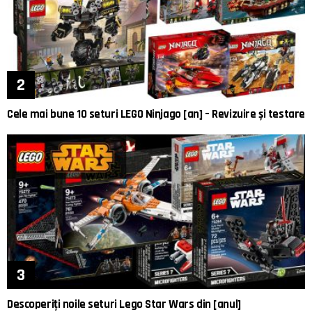
Cele mai bune 10 seturi LEGO Ninjago [an] – Revizuire și testare
Descoperiți noile seturi Lego Star Wars din [anul]