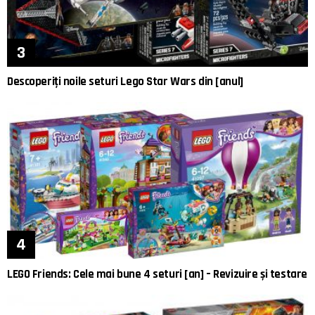
Descoperiți noile seturi Lego Star Wars din [anul]
LEGO Friends: Cele mai bune 4 seturi [an] – Revizuire și testare