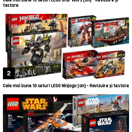
testare
Cele mai bune 10 seturi LEGO Ninjago [an] – Revizuire și testare