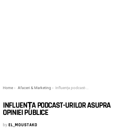
You are here:
Home
Afaceri & Marketing
Influența podcast-urilor asupra opiniei publice
INFLUENȚA PODCAST-URILOR ASUPRA
OPINIEI PUBLICE
by
EL_MOUSTAKO