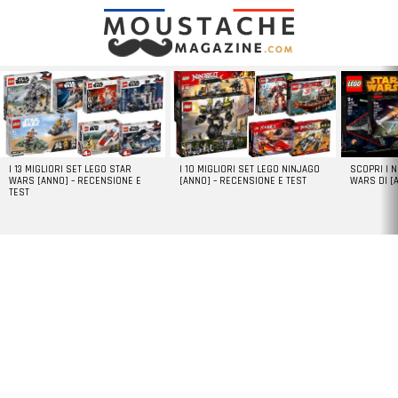
LATEST
STORIES
I 13 MIGLIORI SET LEGO STAR
I 10 MIGLIORI SET LEGO NINJAGO
SCOPRI I 
WARS [ANNO] – RECENSIONE E
[ANNO] – RECENSIONE E TEST
WARS DI [
TEST