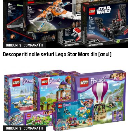
GHIDURI ȘI COMPARAȚII
Descoperiți noile seturi Lego Star Wars din [anul]
GHIDURI ȘI COMPARAȚII