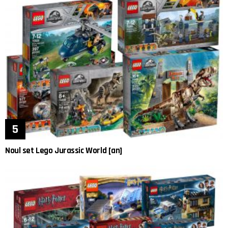
Noul set Lego Jurassic World [an]