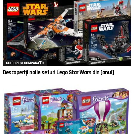
GHIDURI ȘI COMPARAȚII
Descoperiți noile seturi Lego Star Wars din [anul]