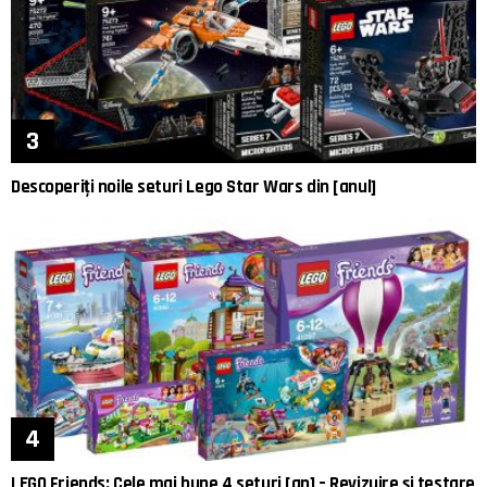
Descoperiți noile seturi Lego Star Wars din [anul]
LEGO Friends: Cele mai bune 4 seturi [an] – Revizuire și testare