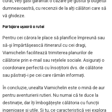
curat, veți găsi garantat o cazare pe gustul și bugetul
dumneavoastră, cu recenzii de la alți călători care să
vă ghideze.
Partajare ușoară a rutei
Pentru cei cărora le place să planifice împreună sau
să-și împărtășească itinerarul cu cei dragi,
Viamichelin facilitează trimiterea planurilor de
călătorie prin e-mail sau rețelele sociale. Asigurați o
coordonare perfectă cu însoțitorii dvs. de călătorie
sau păstrați-i pe cei care rămân informați.
În concluzie, unealta Viamichelin este o mină de aur
pentru aventurierii rutieri. Nu numai că te duce la
destinație, dar îți îmbogățește călătoria cu funcții
ingenioase și utile. Și tu, ce caracteristică vei explora