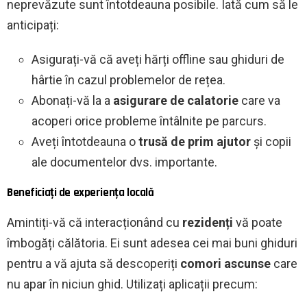
neprevăzute sunt întotdeauna posibile. Iată cum să le
anticipați:
Asigurați-vă că aveți hărți offline sau ghiduri de
hârtie în cazul problemelor de rețea.
Abonați-vă la a
asigurare de calatorie
care va
acoperi orice probleme întâlnite pe parcurs.
Aveți întotdeauna o
trusă de prim ajutor
și copii
ale documentelor dvs. importante.
Beneficiați de experiența locală
Amintiți-vă că interacționând cu
rezidenți
vă poate
îmbogăți călătoria. Ei sunt adesea cei mai buni ghiduri
pentru a vă ajuta să descoperiți
comori ascunse
care
nu apar în niciun ghid. Utilizați aplicații precum: