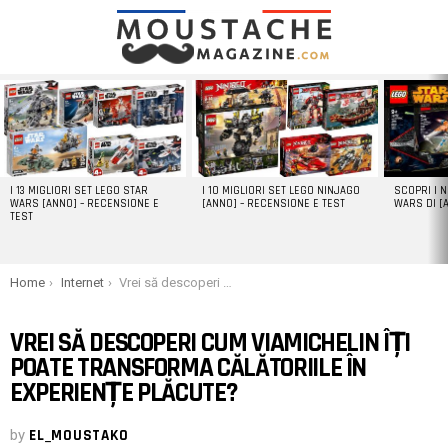
LATEST
STORIES
I 13 MIGLIORI SET LEGO STAR
I 10 MIGLIORI SET LEGO NINJAGO
SCOPRI I 
WARS [ANNO] – RECENSIONE E
[ANNO] – RECENSIONE E TEST
WARS DI [
TEST
You are here:
Home
Internet
Vrei să descoperi cum Viamichelin îți poate transforma călătoriile în experiențe plăcute?
VREI SĂ DESCOPERI CUM VIAMICHELIN ÎȚI
POATE TRANSFORMA CĂLĂTORIILE ÎN
EXPERIENȚE PLĂCUTE?
by
EL_MOUSTAKO