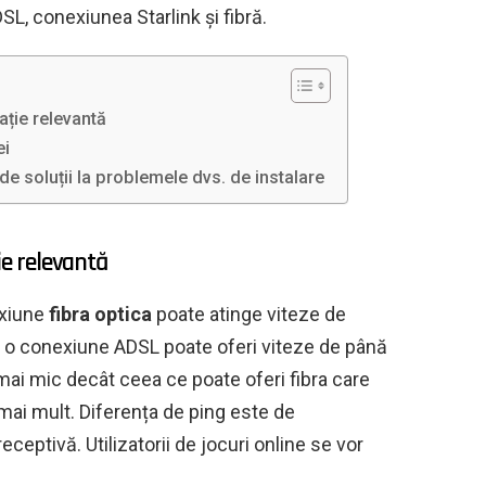
DSL, conexiunea Starlink și fibră.
ație relevantă
ei
 de soluții la problemele dvs. de instalare
ie relevantă
exiune
fibra optica
poate atinge viteze de
, o conexiune ADSL poate oferi viteze de până
mai mic decât ceea ce poate oferi fibra care
mai mult. Diferența de ping este de
eceptivă. Utilizatorii de jocuri online se vor