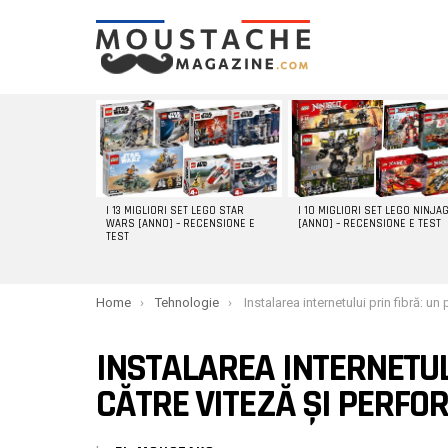
LATEST
STORIES
I 13 MIGLIORI SET LEGO STAR
I 10 MIGLIORI SET LEGO NINJA
WARS [ANNO] – RECENSIONE E
[ANNO] – RECENSIONE E TEST
TEST
You are here:
Home
Tehnologie
Instalarea internetului prin fibră: un pas către viteză și pe
INSTALAREA INTERNETUL
CĂTRE VITEZĂ ȘI PERF