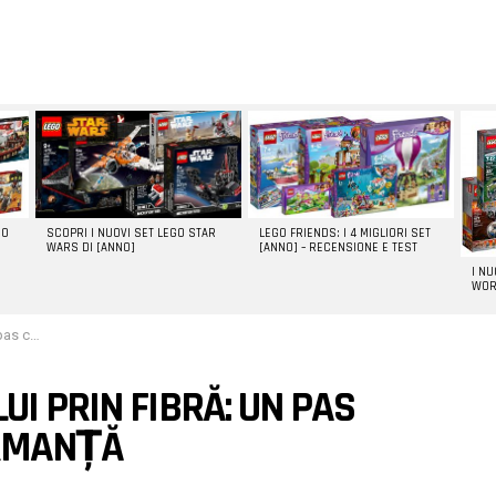
GO
SCOPRI I NUOVI SET LEGO STAR
LEGO FRIENDS: I 4 MIGLIORI SET
WARS DI [ANNO]
[ANNO] – RECENSIONE E TEST
I N
WOR
rformanță
UI PRIN FIBRĂ: UN PAS
ORMANȚĂ