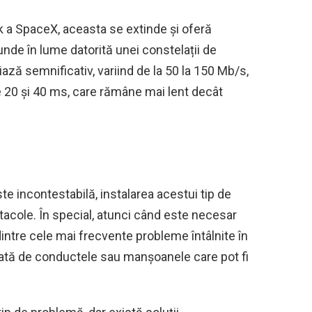
k a SpaceX, aceasta se extinde și oferă
unde în lume datorită unei constelații de
riază semnificativ, variind de la 50 la 150 Mb/s,
re 20 și 40 ms, care rămâne mai lent decât
ste incontestabilă, instalarea acestui tip de
acole. În special, atunci când este necesar
dintre cele mai frecvente probleme întâlnite în
egată de conductele sau manșoanele care pot fi