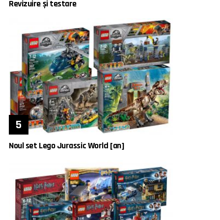
Revizuire și testare
Noul set Lego Jurassic World [an]