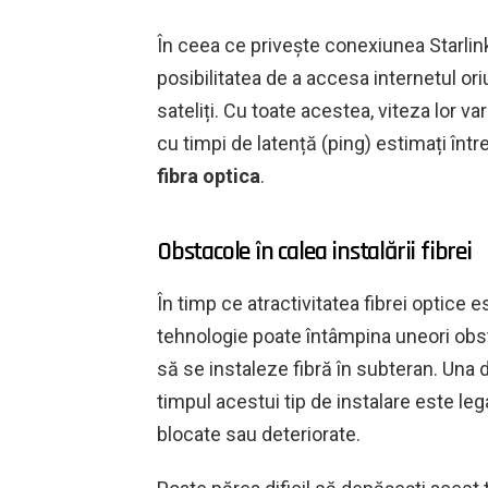
În ceea ce privește conexiunea Starlin
posibilitatea de a accesa internetul ori
sateliți. Cu toate acestea, viteza lor va
cu timpi de latență (ping) estimați înt
fibra optica
.
Obstacole în calea instalării fibrei
În timp ce atractivitatea fibrei optice e
tehnologie poate întâmpina uneori obst
să se instaleze fibră în subteran. Una 
timpul acestui tip de instalare este l
blocate sau deteriorate.