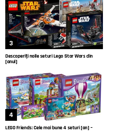
Descoperiți noile seturi Lego Star Wars din
[anul]
LEGO Friends: Cele mai bune 4 seturi [an] –