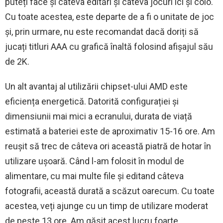
puteți face și câteva editări și câteva jocuri ici și colo.
Cu toate acestea, este departe de a fi o unitate de joc
și, prin urmare, nu este recomandat dacă doriți să
jucați titluri AAA cu grafică înaltă folosind afișajul său
de 2K.
Un alt avantaj al utilizării chipset-ului AMD este
eficiența energetică. Datorită configurației și
dimensiunii mai mici a ecranului, durata de viață
estimată a bateriei este de aproximativ 15-16 ore. Am
reușit să trec de câteva ori această piatră de hotar în
utilizare ușoară. Când l-am folosit în modul de
alimentare, cu mai multe file și editand câteva
fotografii, această durată a scăzut oarecum. Cu toate
acestea, veți ajunge cu un timp de utilizare moderat
de peste 13 ore. Am găsit acest lucru foarte