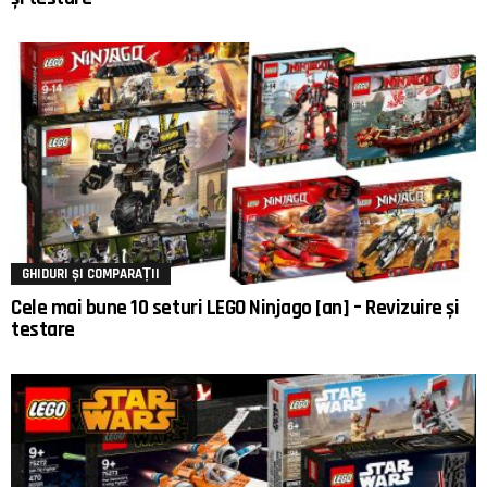
GHIDURI ȘI COMPARAȚII
Cele mai bune 10 seturi LEGO Ninjago [an] – Revizuire și
testare