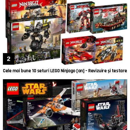
Cele mai bune 10 seturi LEGO Ninjago [an] – Revizuire și testare