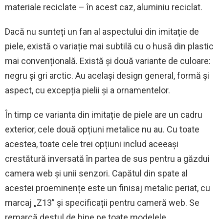
materiale reciclate – în acest caz, aluminiu reciclat.
Dacă nu sunteți un fan al aspectului din imitație de
piele, există o variație mai subtilă cu o husă din plastic
mai convențională. Există și două variante de culoare:
negru și gri arctic. Au același design general, formă și
aspect, cu excepția pielii și a ornamentelor.
În timp ce varianta din imitație de piele are un cadru
exterior, cele două opțiuni metalice nu au. Cu toate
acestea, toate cele trei opțiuni includ aceeași
crestătură inversată în partea de sus pentru a găzdui
camera web și unii senzori. Capătul din spate al
acestei proeminențe este un finisaj metalic periat, cu
marcaj „Z13” și specificații pentru cameră web. Se
remarcă destul de bine pe toate modelele.