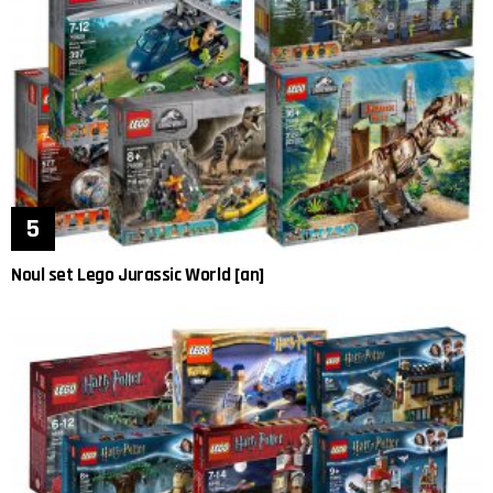
Noul set Lego Jurassic World [an]