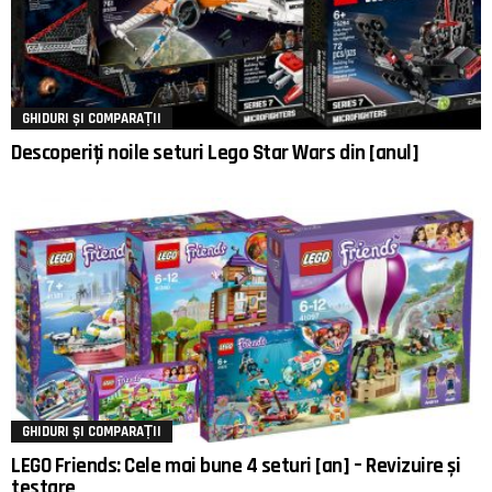
GHIDURI ȘI COMPARAȚII
Descoperiți noile seturi Lego Star Wars din [anul]
GHIDURI ȘI COMPARAȚII
LEGO Friends: Cele mai bune 4 seturi [an] – Revizuire și
testare