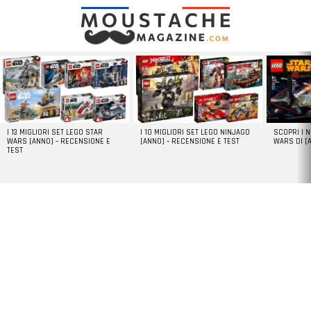
LATEST
STORIES
I 13 MIGLIORI SET LEGO STAR
I 10 MIGLIORI SET LEGO NINJAGO
SCOPRI I 
WARS [ANNO] – RECENSIONE E
[ANNO] – RECENSIONE E TEST
WARS DI [
TEST