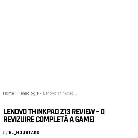
You are here:
Home
Tehnologie
Lenovo ThinkPad Z13 Review – O revizuire completă a gamei
LENOVO THINKPAD Z13 REVIEW – O
REVIZUIRE COMPLETĂ A GAMEI
by
EL_MOUSTAKO