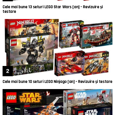
Cele mai bune 13 seturi LEGO Star Wars [an] – Revizuire și
testare
Cele mai bune 10 seturi LEGO Ninjago [an] – Revizuire și testare