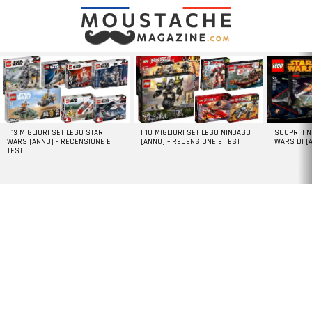
LATEST
STORIES
I 13 MIGLIORI SET LEGO STAR
I 10 MIGLIORI SET LEGO NINJAGO
SCOPRI I 
WARS [ANNO] – RECENSIONE E
[ANNO] – RECENSIONE E TEST
WARS DI [
TEST