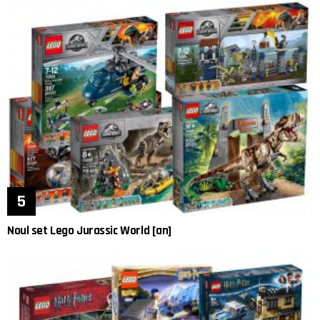
Noul set Lego Jurassic World [an]