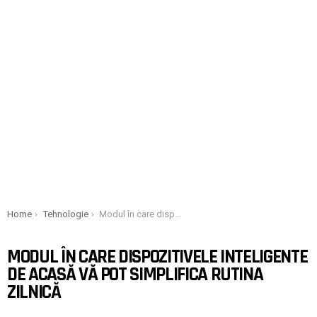
You are here:
Home
Tehnologie
Modul în care dispozitivele inteligente de acasă vă pot simplifica rutina zilnică
MODUL ÎN CARE DISPOZITIVELE INTELIGENTE
DE ACASĂ VĂ POT SIMPLIFICA RUTINA
ZILNICĂ