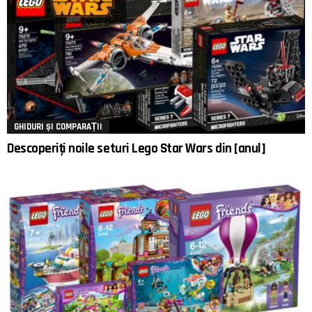
GHIDURI ȘI COMPARAȚII
Descoperiți noile seturi Lego Star Wars din [anul]