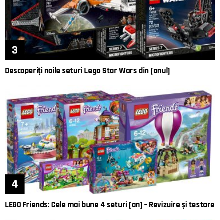
Descoperiți noile seturi Lego Star Wars din [anul]
LEGO Friends: Cele mai bune 4 seturi [an] – Revizuire și testare