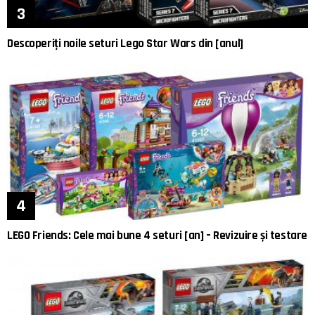
Descoperiți noile seturi Lego Star Wars din [anul]
LEGO Friends: Cele mai bune 4 seturi [an] – Revizuire și testare