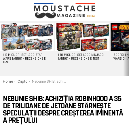
LATEST
STORIES
I 13 MIGLIORI SET LEGO STAR
I 10 MIGLIORI SET LEGO NINJAGO
SCOPRI I 
WARS [ANNO] – RECENSIONE E
[ANNO] – RECENSIONE E TEST
WARS DI [
TEST
You are here:
Home
Cripto
Nebunie SHIB: achiziția Robinhood a 35 de trilioane de jetoane stârnește speculații despre creșterea iminentă a prețului
NEBUNIE SHIB: ACHIZIȚIA ROBINHOOD A 35
DE TRILIOANE DE JETOANE STÂRNEȘTE
SPECULAȚII DESPRE CREȘTEREA IMINENTĂ
A PREȚULUI