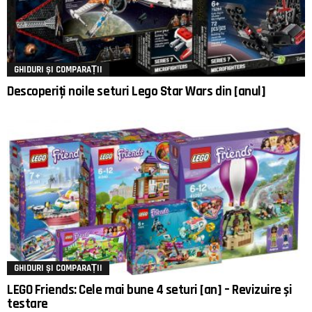
GHIDURI ȘI COMPARAȚII
Descoperiți noile seturi Lego Star Wars din [anul]
GHIDURI ȘI COMPARAȚII
LEGO Friends: Cele mai bune 4 seturi [an] – Revizuire și
testare