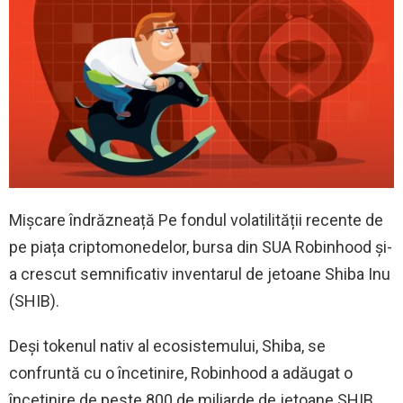
Mișcare îndrăzneață Pe fondul volatilității recente de
pe piața criptomonedelor, bursa din SUA Robinhood și-
a crescut semnificativ inventarul de jetoane Shiba Inu
(SHIB).
Deși tokenul nativ al ecosistemului, Shiba, se
confruntă cu o încetinire, Robinhood a adăugat o
încetinire de peste 800 de miliarde de jetoane SHIB