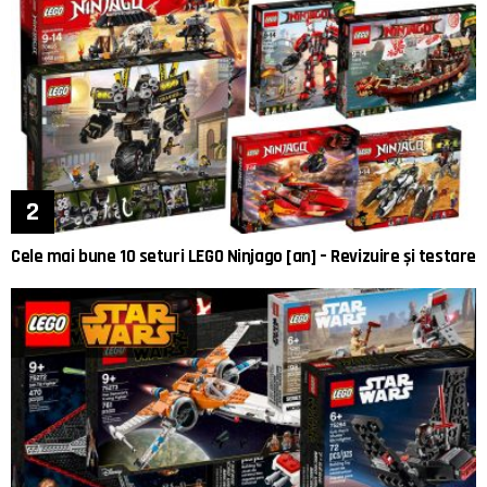
Cele mai bune 10 seturi LEGO Ninjago [an] – Revizuire și testare