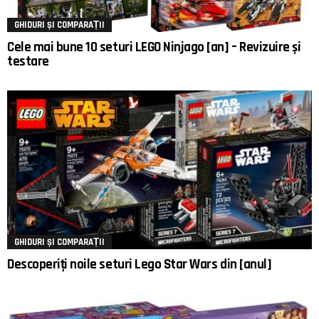
GHIDURI ȘI COMPARAȚII
Cele mai bune 10 seturi LEGO Ninjago [an] – Revizuire și
testare
GHIDURI ȘI COMPARAȚII
Descoperiți noile seturi Lego Star Wars din [anul]