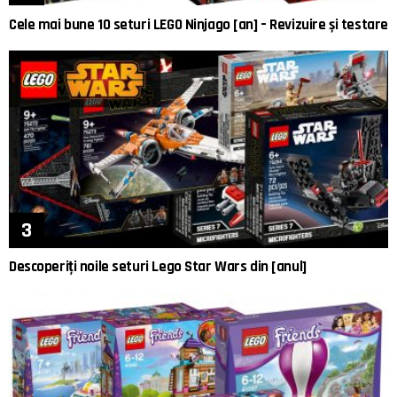
Cele mai bune 10 seturi LEGO Ninjago [an] – Revizuire și testare
Descoperiți noile seturi Lego Star Wars din [anul]