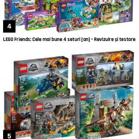
LEGO Friends: Cele mai bune 4 seturi [an] – Revizuire și testare