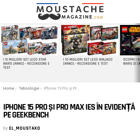
LATEST
STORIES
I 13 MIGLIORI SET LEGO STAR
I 10 MIGLIORI SET LEGO NINJAGO
SCOPRI I 
WARS [ANNO] – RECENSIONE E
[ANNO] – RECENSIONE E TEST
WARS DI [
TEST
You are here:
Home
Tehnologie
iPhone 15 Pro și Pro Max ies în evidență pe Geekbench
IPHONE 15 PRO ȘI PRO MAX IES ÎN EVIDENȚĂ
PE GEEKBENCH
by
EL_MOUSTAKO