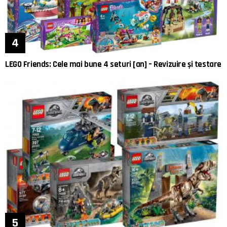
LEGO Friends: Cele mai bune 4 seturi [an] – Revizuire și testare