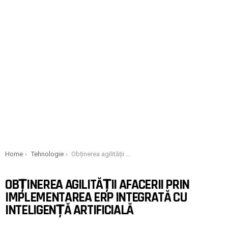
You are here:
Home
Tehnologie
Obținerea agilității afacerii prin implementarea ERP integrată cu inteligență artificială
OBȚINEREA AGILITĂȚII AFACERII PRIN
IMPLEMENTAREA ERP INTEGRATĂ CU
INTELIGENȚĂ ARTIFICIALĂ