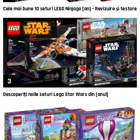
Cele mai bune 10 seturi LEGO Ninjago [an] – Revizuire și testare
Descoperiți noile seturi Lego Star Wars din [anul]