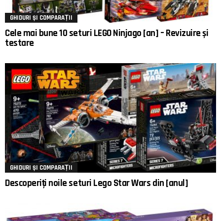
GHIDURI ȘI COMPARAȚII
Cele mai bune 10 seturi LEGO Ninjago [an] – Revizuire și
testare
GHIDURI ȘI COMPARAȚII
Descoperiți noile seturi Lego Star Wars din [anul]