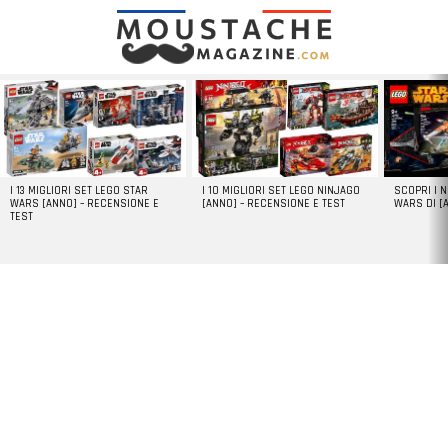
LATEST
STORIES
I 13 MIGLIORI SET LEGO STAR
I 10 MIGLIORI SET LEGO NINJAGO
SCOPRI I 
WARS [ANNO] – RECENSIONE E
[ANNO] – RECENSIONE E TEST
WARS DI [
TEST