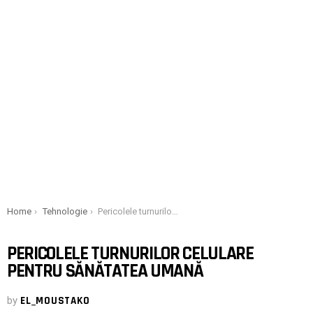
You are here:
Home
Tehnologie
Pericolele turnurilor celulare pentru sănătatea umană
PERICOLELE TURNURILOR CELULARE
PENTRU SĂNĂTATEA UMANĂ
by
EL_MOUSTAKO