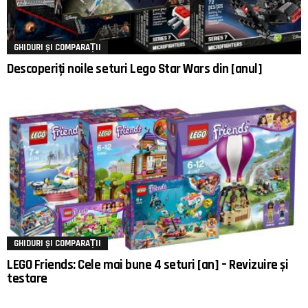
GHIDURI ȘI COMPARAȚII
Descoperiți noile seturi Lego Star Wars din [anul]
GHIDURI ȘI COMPARAȚII
LEGO Friends: Cele mai bune 4 seturi [an] – Revizuire și
testare