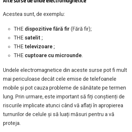
Alte surse de unde electromagnetice
Acestea sunt, de exemplu:
THE
dispozitive fără fir
(Fără fir);
THE
satelit
;
THE
televizoare
;
THE
cuptoare cu microunde
.
Undele electromagnetice din aceste surse pot fi mult
mai periculoase decât cele emise de telefoanele
mobile și pot cauza probleme de sănătate pe termen
lung. Prin urmare, este important să fiți conștienți de
riscurile implicate atunci când vă aflați în apropierea
turnurilor de celule și să luați măsuri pentru a vă
proteja.