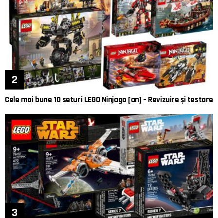
Cele mai bune 10 seturi LEGO Ninjago [an] – Revizuire și testare