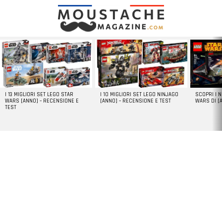
LATEST
STORIES
I 13 MIGLIORI SET LEGO STAR
I 10 MIGLIORI SET LEGO NINJAGO
SCOPRI I 
WARS [ANNO] – RECENSIONE E
[ANNO] – RECENSIONE E TEST
WARS DI [
TEST