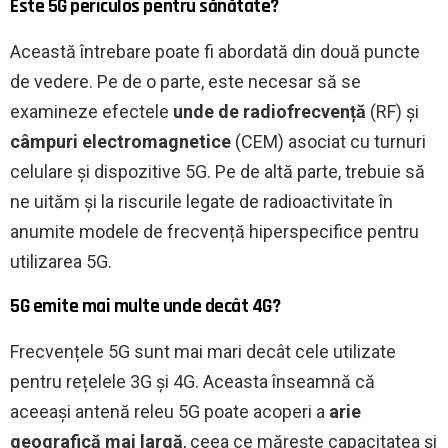
Este 5G periculos pentru sănătate?
Această întrebare poate fi abordată din două puncte
de vedere. Pe de o parte, este necesar să se
examineze efectele
unde de radiofrecvență
(RF) și
câmpuri electromagnetice
(CEM) asociat cu turnuri
celulare și dispozitive 5G. Pe de altă parte, trebuie să
ne uităm și la riscurile legate de radioactivitate în
anumite modele de frecvență hiperspecifice pentru
utilizarea 5G.
5G emite mai multe unde decât 4G?
Frecvențele 5G sunt mai mari decât cele utilizate
pentru rețelele 3G și 4G. Aceasta înseamnă că
aceeași antenă releu 5G poate acoperi a
arie
geografică mai largă
, ceea ce mărește capacitatea și