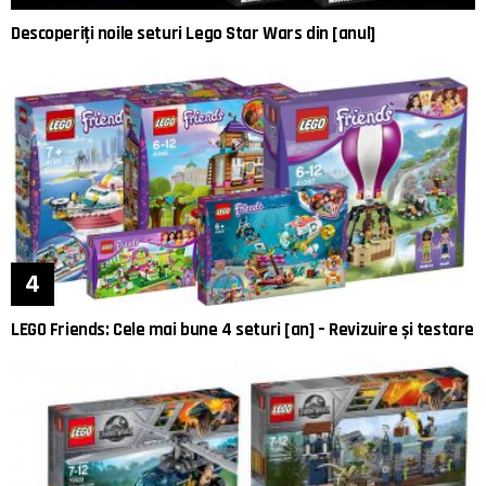
Descoperiți noile seturi Lego Star Wars din [anul]
LEGO Friends: Cele mai bune 4 seturi [an] – Revizuire și testare