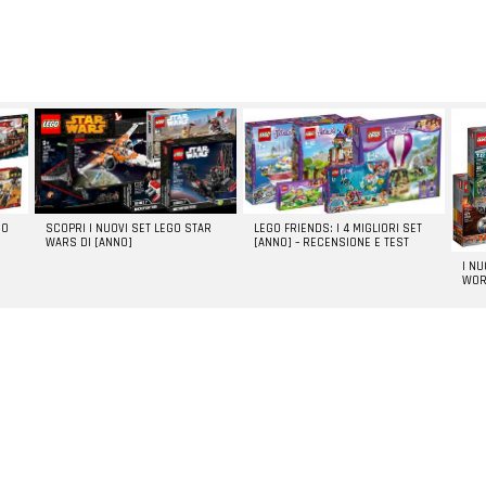
GO
SCOPRI I NUOVI SET LEGO STAR
LEGO FRIENDS: I 4 MIGLIORI SET
WARS DI [ANNO]
[ANNO] – RECENSIONE E TEST
I N
WOR