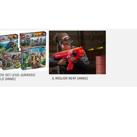
UOVI SET LEGO JURASSIC
IL MIGLIOR NERF [ANNO]
LD [ANNO]