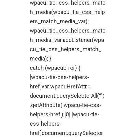
wpacu_tie_css_helpers_matc
h_media(wpacu_tie_css_help
ers_match_media_var);
wpacu_tie_css_helpers_matc
h_media_var.addListener(wpa
cu_tie_css_helpers_match_
media); }
catch (wpacuError) {
[wpacu-tie-css-helpers-
href]var wpacuHrefAttr =
document.querySelectorAll(“”)
.getAttribute(‘wpacu-tie-css-
helpers-href’);[0] [wpacu-tie-
css-helpers-
href]document.querySelector