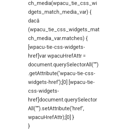
ch_media(wpacu_tie_css_wi
dgets_match_media_var) {
dacă
(wpacu_tie_css_widgets_mat
ch_media_var.matches) {
[wpacu-tie-css-widgets-
href]var wpacuHrefAttr =
document.querySelectorAll(“”)
.getAttribute(‘wpacu-tie-css-
widgets-href’);[0] [wpacu-tie-
css-widgets-
href]document.querySelector
All(“”).setAttribute(‘href’,
wpacuHrefAttr);[0] }
}