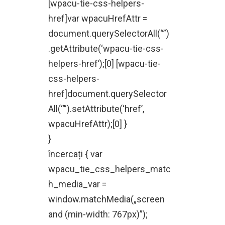
[wpacu-tie-css-helpers-
href]var wpacuHrefAttr =
document.querySelectorAll(“”)
.getAttribute(‘wpacu-tie-css-
helpers-href’);[0] [wpacu-tie-
css-helpers-
href]document.querySelector
All(“”).setAttribute(‘href’,
wpacuHrefAttr);[0] }
}
încercați { var
wpacu_tie_css_helpers_matc
h_media_var =
window.matchMedia(„screen
and (min-width: 767px)”);