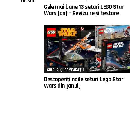
de Sud
Cele mai bune 13 seturi LEGO Star
Wars [an] – Revizuire și testare
GHIDURI ȘI COMPARAȚII
Descoperiți noile seturi Lego Star
Wars din [anul]