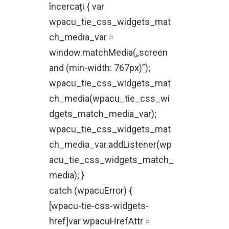
încercați { var
wpacu_tie_css_widgets_mat
ch_media_var =
window.matchMedia(„screen
and (min-width: 767px)”);
wpacu_tie_css_widgets_mat
ch_media(wpacu_tie_css_wi
dgets_match_media_var);
wpacu_tie_css_widgets_mat
ch_media_var.addListener(wp
acu_tie_css_widgets_match_
media); }
catch (wpacuError) {
[wpacu-tie-css-widgets-
href]var wpacuHrefAttr =