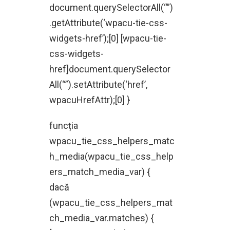
document.querySelectorAll(“”)
.getAttribute(‘wpacu-tie-css-
widgets-href’);[0] [wpacu-tie-
css-widgets-
href]document.querySelector
All(“”).setAttribute(‘href’,
wpacuHrefAttr);[0] }
funcția
wpacu_tie_css_helpers_matc
h_media(wpacu_tie_css_help
ers_match_media_var) {
dacă
(wpacu_tie_css_helpers_mat
ch_media_var.matches) {