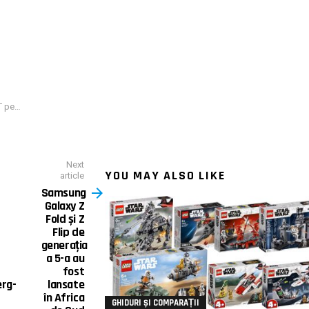
 gratuit
Next
YOU MAY ALSO LIKE
article
Samsung
Galaxy Z
Fold și Z
Flip de
generația
a 5-a au
fost
erg-
lansate
în Africa
GHIDURI ȘI COMPARAȚII