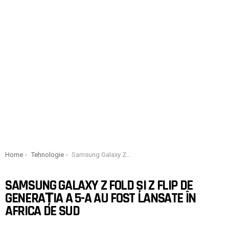
You are here:
Home
Tehnologie
Samsung Galaxy Z Fold și Z Flip de generația a 5-a au fost lansate în Africa de Sud
SAMSUNG GALAXY Z FOLD ȘI Z FLIP DE
GENERAȚIA A 5-A AU FOST LANSATE ÎN
AFRICA DE SUD