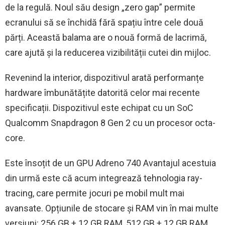
de la regulă. Noul său design „zero gap” permite
ecranului să se închidă fără spațiu între cele două
părți. Această balama are o nouă formă de lacrimă,
care ajută și la reducerea vizibilității cutei din mijloc.
Revenind la interior, dispozitivul arată performanțe
hardware îmbunătățite datorită celor mai recente
specificații. Dispozitivul este echipat cu un SoC
Qualcomm Snapdragon 8 Gen 2 cu un procesor octa-
core.
Este însoțit de un GPU Adreno 740 Avantajul acestuia
din urmă este că acum integrează tehnologia ray-
tracing, care permite jocuri pe mobil mult mai
avansate. Opțiunile de stocare și RAM vin în mai multe
versiuni: 256 GB + 12 GB RAM, 512 GB + 12 GB RAM