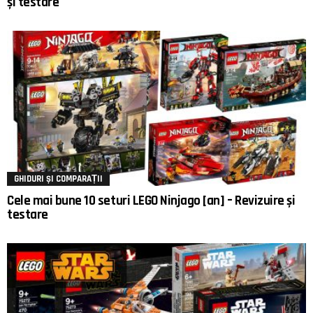
și testare
GHIDURI ȘI COMPARAȚII
Cele mai bune 10 seturi LEGO Ninjago [an] – Revizuire și
testare