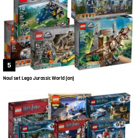
Noul set Lego Jurassic World [an]