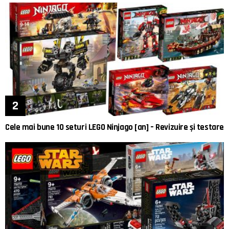
Cele mai bune 10 seturi LEGO Ninjago [an] – Revizuire și testare