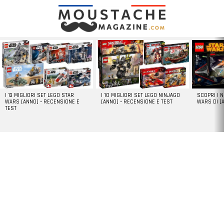
LATEST
STORIES
I 13 MIGLIORI SET LEGO STAR
I 10 MIGLIORI SET LEGO NINJAGO
SCOPRI I 
WARS [ANNO] – RECENSIONE E
[ANNO] – RECENSIONE E TEST
WARS DI [
TEST