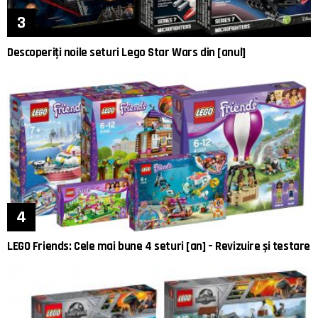
Descoperiți noile seturi Lego Star Wars din [anul]
LEGO Friends: Cele mai bune 4 seturi [an] – Revizuire și testare