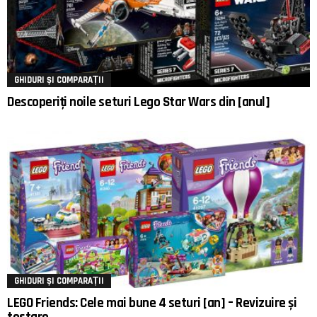
GHIDURI ȘI COMPARAȚII
Descoperiți noile seturi Lego Star Wars din [anul]
GHIDURI ȘI COMPARAȚII
LEGO Friends: Cele mai bune 4 seturi [an] – Revizuire și