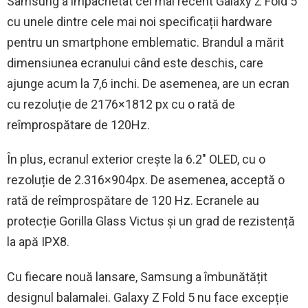
Samsung a împachetat cel mai recent Galaxy Z Fold 5
cu unele dintre cele mai noi specificații hardware
pentru un smartphone emblematic. Brandul a mărit
dimensiunea ecranului când este deschis, care
ajunge acum la 7,6 inchi. De asemenea, are un ecran
cu rezoluție de 2176×1812 px cu o rată de
reîmprospătare de 120Hz.
În plus, ecranul exterior crește la 6.2″ OLED, cu o
rezoluție de 2.316×904px. De asemenea, acceptă o
rată de reîmprospătare de 120 Hz. Ecranele au
protecție Gorilla Glass Victus și un grad de rezistență
la apă IPX8.
Cu fiecare nouă lansare, Samsung a îmbunătățit
designul balamalei. Galaxy Z Fold 5 nu face excepție