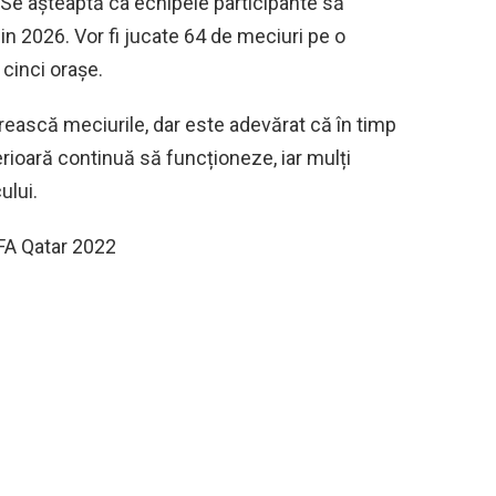
e. Se așteaptă ca echipele participante să
in 2026. Vor fi jucate 64 de meciuri pe o
 cinci orașe.
rească meciurile, dar este adevărat că în timp
ioară continuă să funcționeze, iar mulți
ului.
IFA Qatar 2022