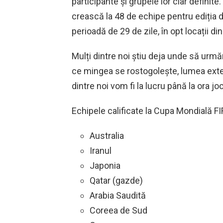
participante și grupele lor clar definit
crească la 48 de echipe pentru ediția d
perioadă de 29 de zile, în opt locații din
Mulți dintre noi știu deja unde să urmă
ce mingea se rostogolește, lumea exter
dintre noi vom fi la lucru până la ora joc
Echipele calificate la Cupa Mondială F
Australia
Iranul
Japonia
Qatar (gazde)
Arabia Saudită
Coreea de Sud