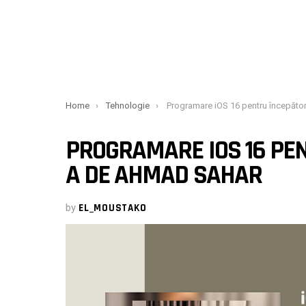
You are here:
Home
Tehnologie
Programare iOS 16 pentru începători ediția a 7-a de Ahm
PROGRAMARE IOS 16 PEN
A DE AHMAD SAHAR
by
EL_MOUSTAKO