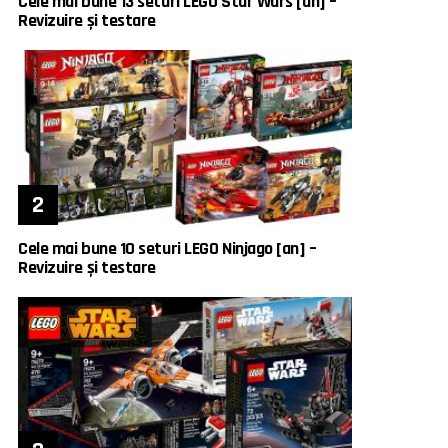
Cele mai bune 13 seturi LEGO Star Wars [an] –
Revizuire și testare
Cele mai bune 10 seturi LEGO Ninjago [an] –
Revizuire și testare