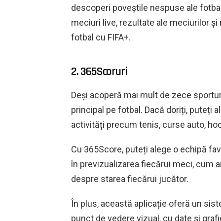
descoperi poveștile nespuse ale fotbalișt
meciuri live, rezultate ale meciurilor ș
fotbal cu FIFA+.
2. 365Scoruri
Deși acoperă mai mult de zece sporturi
principal pe fotbal. Dacă doriți, puteți 
activități precum tenis, curse auto, ho
Cu 365Score, puteți alege o echipă fav
în previzualizarea fiecărui meci, cum ar f
despre starea fiecărui jucător.
În plus, această aplicație oferă un sis
punct de vedere vizual, cu date și graf