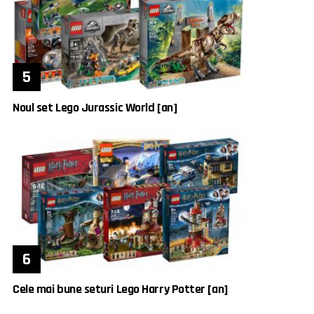
Noul set Lego Jurassic World [an]
Cele mai bune seturi Lego Harry Potter [an]