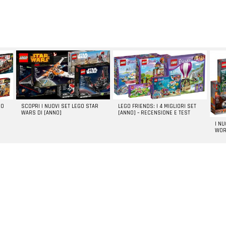
GO
SCOPRI I NUOVI SET LEGO STAR
LEGO FRIENDS: I 4 MIGLIORI SET
WARS DI [ANNO]
[ANNO] – RECENSIONE E TEST
I N
WOR