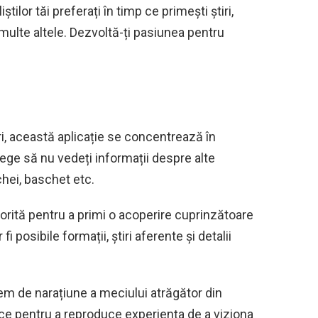
ilor tăi preferați în timp ce primești știri,
i multe altele. Dezvoltă-ți pasiunea pentru
, această aplicație se concentrează în
alege să nu vedeți informații despre alte
chei, baschet etc.
orită pentru a primi o acoperire cuprinzătoare
i posibile formații, știri aferente și detalii
tem de narațiune a meciului atrăgător din
ice pentru a reproduce experiența de a viziona