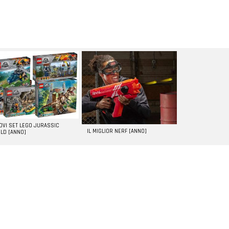
UOVI SET LEGO JURASSIC
IL MIGLIOR NERF [ANNO]
LD [ANNO]