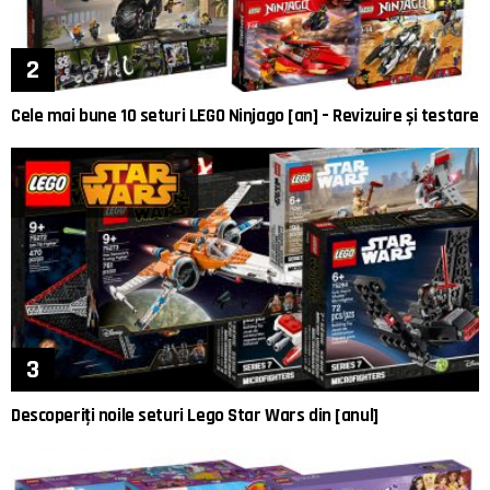
Cele mai bune 10 seturi LEGO Ninjago [an] – Revizuire și testare
Descoperiți noile seturi Lego Star Wars din [anul]