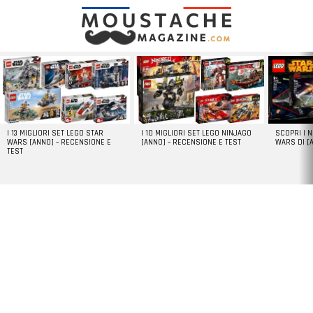
LATEST
STORIES
I 13 MIGLIORI SET LEGO STAR
I 10 MIGLIORI SET LEGO NINJAGO
SCOPRI I 
WARS [ANNO] – RECENSIONE E
[ANNO] – RECENSIONE E TEST
WARS DI [
TEST