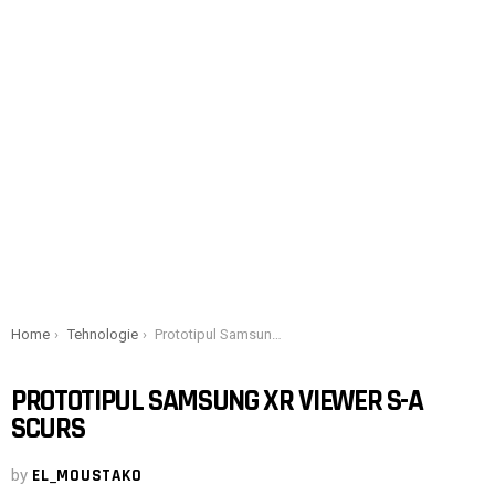
You are here:
Home
Tehnologie
Prototipul Samsung XR Viewer s-a scurs
PROTOTIPUL SAMSUNG XR VIEWER S-A
SCURS
by
EL_MOUSTAKO