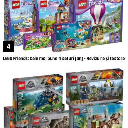
LEGO Friends: Cele mai bune 4 seturi [an] – Revizuire și testare