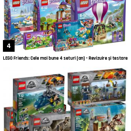
LEGO Friends: Cele mai bune 4 seturi [an] – Revizuire și testare