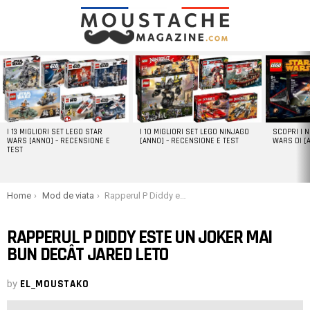
LATEST
STORIES
I 13 MIGLIORI SET LEGO STAR
I 10 MIGLIORI SET LEGO NINJAGO
SCOPRI I 
WARS [ANNO] – RECENSIONE E
[ANNO] – RECENSIONE E TEST
WARS DI [
TEST
You are here:
Home
Mod de viata
Rapperul P Diddy este un Joker mai bun decât Jared Leto
RAPPERUL P DIDDY ESTE UN JOKER MAI
BUN DECÂT JARED LETO
by
EL_MOUSTAKO