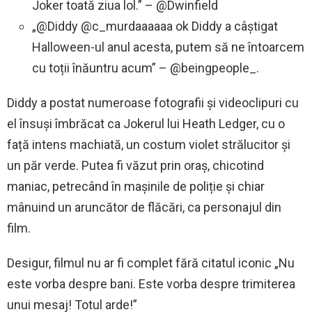
Joker toată ziua lol.” – @Dwinfield
„@Diddy @c_murdaaaaaa ok Diddy a câștigat
Halloween-ul anul acesta, putem să ne întoarcem
cu toții înăuntru acum” – @beingpeople_.
Diddy a postat numeroase fotografii și videoclipuri cu
el însuși îmbrăcat ca Jokerul lui Heath Ledger, cu o
față intens machiată, un costum violet strălucitor și
un păr verde. Putea fi văzut prin oraș, chicotind
maniac, petrecând în mașinile de poliție și chiar
mânuind un aruncător de flăcări, ca personajul din
film.
Desigur, filmul nu ar fi complet fără citatul iconic „Nu
este vorba despre bani. Este vorba despre trimiterea
unui mesaj! Totul arde!”