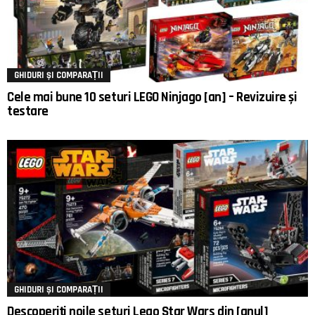
GHIDURI ȘI COMPARAȚII
Cele mai bune 10 seturi LEGO Ninjago [an] – Revizuire și
testare
GHIDURI ȘI COMPARAȚII
Descoperiți noile seturi Lego Star Wars din [anul]