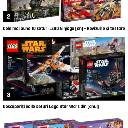
Cele mai bune 10 seturi LEGO Ninjago [an] – Revizuire și testare
Descoperiți noile seturi Lego Star Wars din [anul]