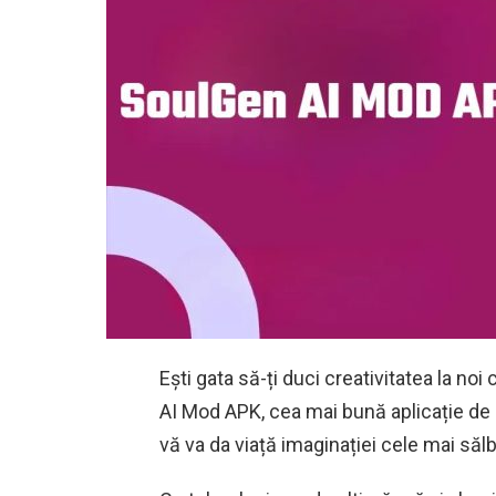
Ești gata să-ți duci creativitatea la n
AI Mod APK, cea mai bună aplicație de i
vă va da viață imaginației cele mai sălb