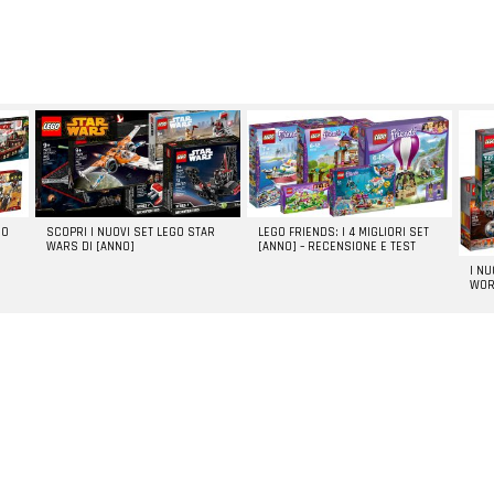
GO
SCOPRI I NUOVI SET LEGO STAR
LEGO FRIENDS: I 4 MIGLIORI SET
WARS DI [ANNO]
[ANNO] – RECENSIONE E TEST
I N
WOR