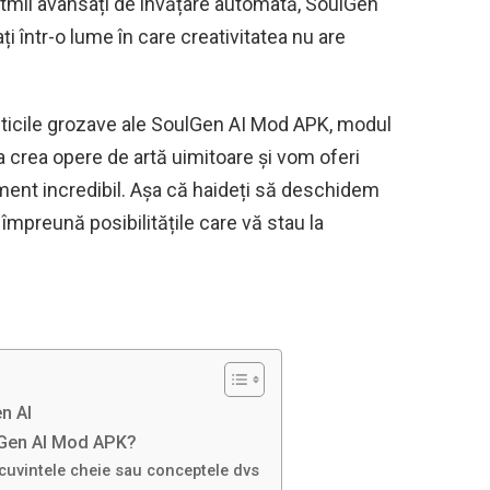
ritmii avansați de învățare automată, SoulGen
 într-o lume în care creativitatea nu are
isticile grozave ale SoulGen AI Mod APK, modul
a crea opere de artă uimitoare și vom oferi
ument incredibil. Așa că haideți să deschidem
împreună posibilitățile care vă stau la
n AI
Gen AI Mod APK?
 cuvintele cheie sau conceptele dvs