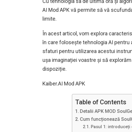
Cu tehnologia sa de ultimă oră și algo
AI Mod APK vă permite să vă scufundați
limite.
În acest articol, vom explora caracter
în care folosește tehnologia AI pentru 
sfaturi pentru utilizarea acestui instr
ușa imaginației voastre și să explorăm 
dispoziție.
Kaiber.AI Mod APK
Table of Contents
Detalii APK MOD SoulGe
Cum funcționează Soul
Pasul 1: introduceți