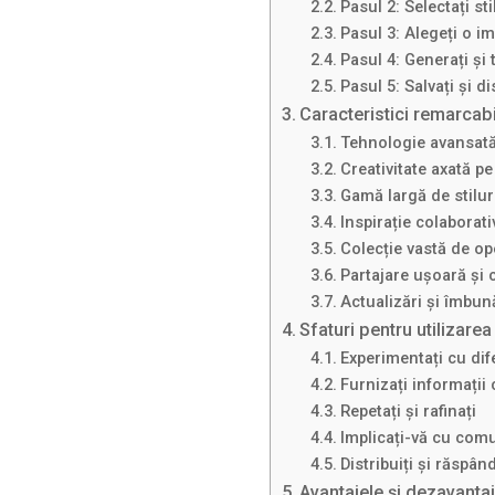
Pasul 2: Selectați stil
Pasul 3: Alegeți o i
Pasul 4: Generați și
Pasul 5: Salvați și dis
Caracteristici remarcab
Tehnologie avansată
Creativitate axată pe 
Gamă largă de stiluri
Inspirație colaborati
Colecție vastă de op
Partajare ușoară și 
Actualizări și îmbun
Sfaturi pentru utilizar
Experimentați cu dif
Furnizați informații 
Repetați și rafinați
Implicați-vă cu com
Distribuiți și răspând
Avantajele și dezavanta