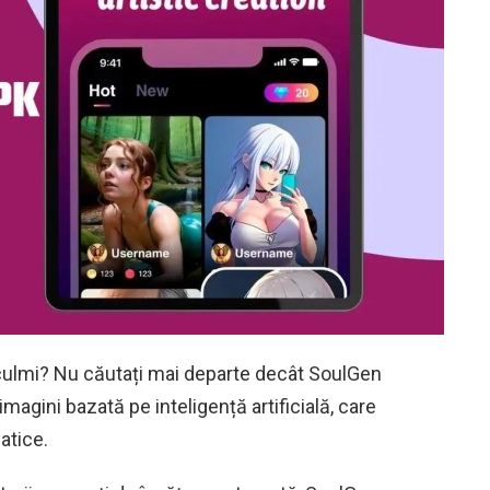
oi culmi? Nu căutați mai departe decât SoulGen
magini bazată pe inteligență artificială, care
atice.