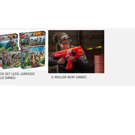
UOVI SET LEGO JURASSIC
IL MIGLIOR NERF [ANNO]
LD [ANNO]