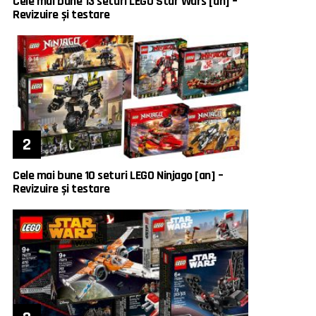
Cele mai bune 13 seturi LEGO Star Wars [an] –
Revizuire și testare
Cele mai bune 10 seturi LEGO Ninjago [an] –
Revizuire și testare