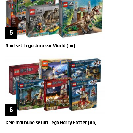
Noul set Lego Jurassic World [an]
Cele mai bune seturi Lego Harry Potter [an]