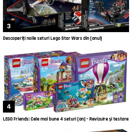
Descoperiți noile seturi Lego Star Wars din [anul]
LEGO Friends: Cele mai bune 4 seturi [an] – Revizuire și testare