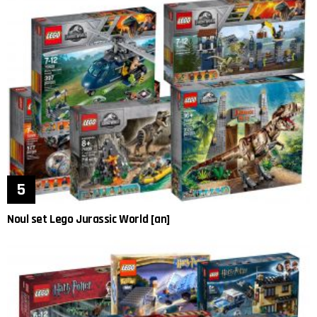
Noul set Lego Jurassic World [an]