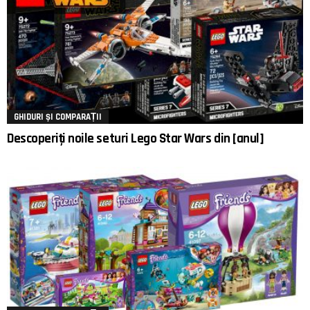
GHIDURI ȘI COMPARAȚII
Descoperiți noile seturi Lego Star Wars din [anul]