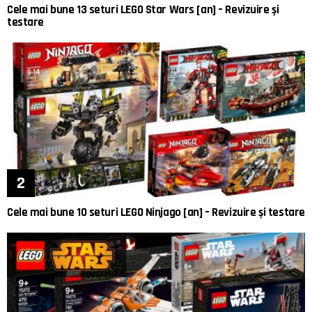
Cele mai bune 13 seturi LEGO Star Wars [an] – Revizuire și
testare
Cele mai bune 10 seturi LEGO Ninjago [an] – Revizuire și testare