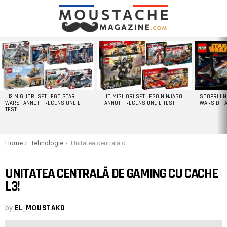
LATEST
STORIES
I 13 MIGLIORI SET LEGO STAR
I 10 MIGLIORI SET LEGO NINJAGO
SCOPRI I 
WARS [ANNO] – RECENSIONE E
[ANNO] – RECENSIONE E TEST
WARS DI [
TEST
You are here:
Home
Tehnologie
Unitatea centrală de gaming cu cache L3!
UNITATEA CENTRALĂ DE GAMING CU CACHE
L3!
by
EL_MOUSTAKO