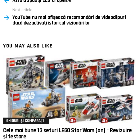
Asta a spus și CEO-ul OpenAI
Next article
YouTube nu mai afișează recomandări de videoclipuri
dacă dezactivați istoricul vizionărilor
YOU MAY ALSO LIKE
GHIDURI ȘI COMPARAȚII
Cele mai bune 13 seturi LEGO Star Wars [an] – Revizuire
și testare