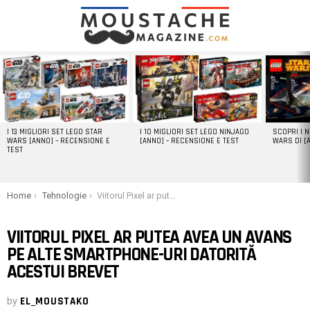
LATEST
STORIES
I 13 MIGLIORI SET LEGO STAR
I 10 MIGLIORI SET LEGO NINJAGO
SCOPRI I 
WARS [ANNO] – RECENSIONE E
[ANNO] – RECENSIONE E TEST
WARS DI [
TEST
You are here:
Home
Tehnologie
Viitorul Pixel ar putea avea un avans pe alte smartphone-uri datorită acestui brevet
VIITORUL PIXEL AR PUTEA AVEA UN AVANS
PE ALTE SMARTPHONE-URI DATORITĂ
ACESTUI BREVET
by
EL_MOUSTAKO