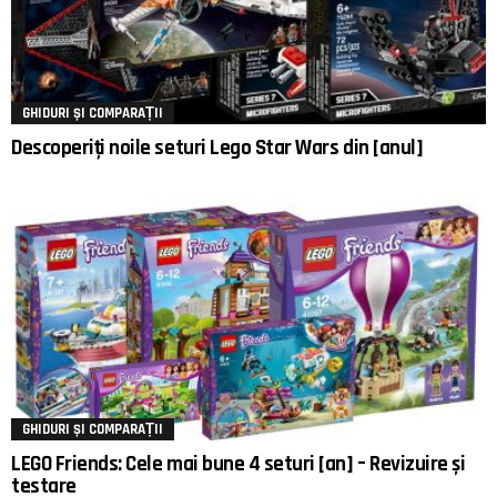
GHIDURI ȘI COMPARAȚII
Descoperiți noile seturi Lego Star Wars din [anul]
GHIDURI ȘI COMPARAȚII
LEGO Friends: Cele mai bune 4 seturi [an] – Revizuire și
testare