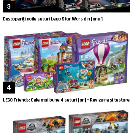
Descoperiți noile seturi Lego Star Wars din [anul]
LEGO Friends: Cele mai bune 4 seturi [an] – Revizuire și testare