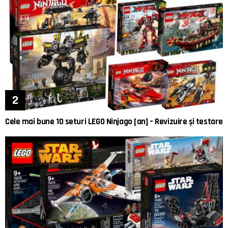
Cele mai bune 10 seturi LEGO Ninjago [an] – Revizuire și testare