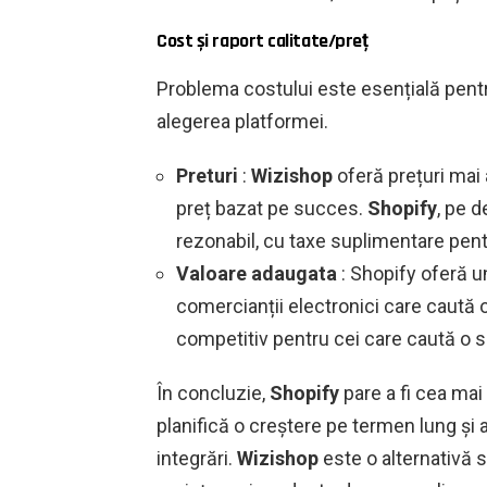
Cost și raport calitate/preț
Problema costului este esențială pentru
alegerea platformei.
Preturi
:
Wizishop
oferă prețuri mai
preț bazat pe succes.
Shopify
, pe d
rezonabil, cu taxe suplimentare pentr
Valoare adaugata
: Shopify oferă u
comercianții electronici care caută 
competitiv pentru cei care caută o 
În concluzie,
Shopify
pare a fi cea ma
planifică o creștere pe termen lung și 
integrări.
Wizishop
este o alternativă s