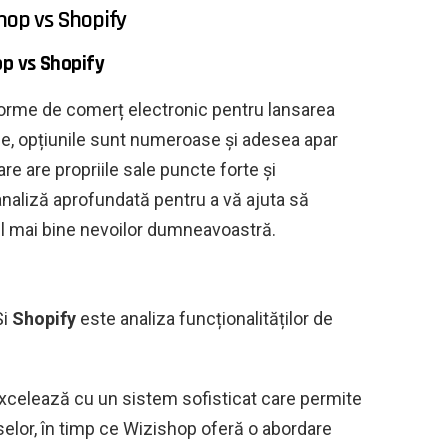
shop vs Shopify
op vs Shopify
forme de comerț electronic pentru lansarea
ne, opțiunile sunt numeroase și adesea apar
are are propriile sale puncte forte și
o analiză aprofundată pentru a vă ajuta să
el mai bine nevoilor dumneavoastră.
Și
Shopify
este analiza funcționalităților de
xcelează cu un sistem sofisticat care permite
selor, în timp ce Wizishop oferă o abordare