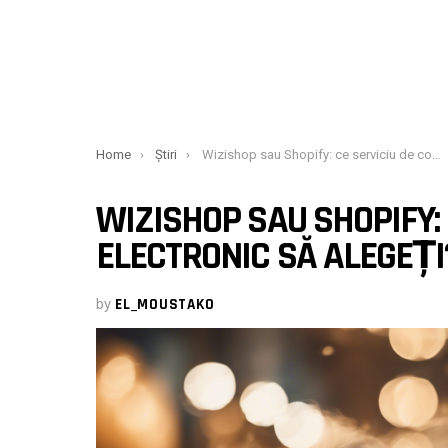
You are here:
Home
Știri
Wizishop sau Shopify: ce serviciu de comerț electronic să alegeți?
WIZISHOP SAU SHOPIFY:
ELECTRONIC SĂ ALEGEȚI
by
EL_MOUSTAKO