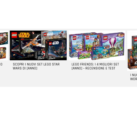
GO
SCOPRI I NUOVI SET LEGO STAR
LEGO FRIENDS: I 4 MIGLIORI SET
WARS DI [ANNO]
[ANNO] – RECENSIONE E TEST
I N
WOR