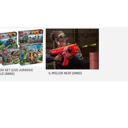
UOVI SET LEGO JURASSIC
IL MIGLIOR NERF [ANNO]
LD [ANNO]