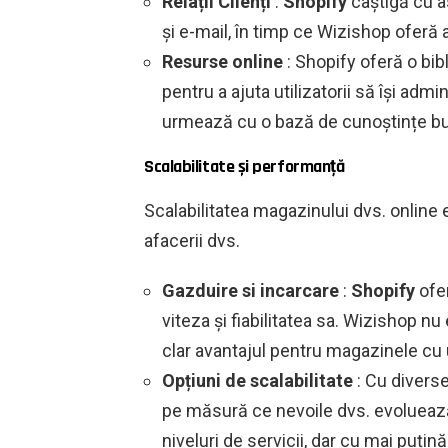
Relații Clienți
:
Shopify
câștigă cu as
și e-mail, în timp ce Wizishop oferă 
Resurse online
: Shopify oferă o bibl
pentru a ajuta utilizatorii să își ad
urmează cu o bază de cunoștințe bună
Scalabilitate și performanță
Scalabilitatea magazinului dvs. online
afacerii dvs.
Gazduire si incarcare
:
Shopify
ofer
viteza și fiabilitatea sa. Wizishop n
clar avantajul pentru magazinele cu 
Opțiuni de scalabilitate
: Cu diverse
pe măsură ce nevoile dvs. evoluează
niveluri de servicii, dar cu mai puțină