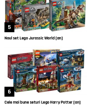
Noul set Lego Jurassic World [an]
Cele mai bune seturi Lego Harry Potter [an]