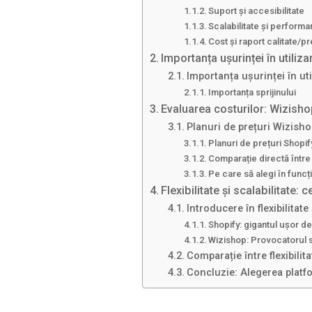
Suport și accesibilitate
Scalabilitate și performa
Cost și raport calitate/pr
Importanța ușurinței în utiliza
Importanța ușurinței în uti
Importanța sprijinului
Evaluarea costurilor: Wizisho
Planuri de prețuri Wizisho
Planuri de prețuri Shopif
Comparație directă între
Pe care să alegi în funcț
Flexibilitate și scalabilitate:
Introducere în flexibilitate
Shopify: gigantul ușor de 
Wizishop: Provocatorul 
Comparație între flexibilita
Concluzie: Alegerea platfo