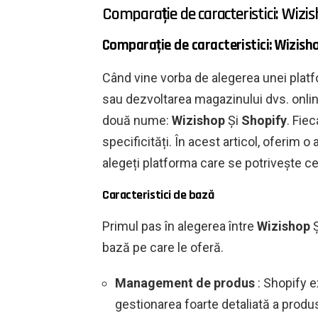
Comparație de caracteristici: Wizi
Comparație de caracteristici: Wizish
Când vine vorba de alegerea unei plat
sau dezvoltarea magazinului dvs. onli
două nume:
Wizishop
Și
Shopify
. Fiec
specificități. În acest articol, oferim 
alegeți platforma care se potrivește c
Caracteristici de bază
Primul pas în alegerea între
Wizishop
bază pe care le oferă.
Management de produs
: Shopify e
gestionarea foarte detaliată a produ