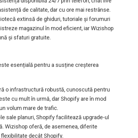
istența disponibilă 24/7 prin telefon, chat live
asistență de calitate, dar cu ore mai restrânse.
iotecă extinsă de ghiduri, tutoriale și forumuri
ministreze magazinul în mod eficient, iar Wizishop
 și sfaturi gratuite.
 este esențială pentru a susține creșterea
ă o infrastructură robustă, cunoscută pentru
u este cu mult în urmă, dar Shopify are în mod
un volum mare de trafic.
le sale planuri, Shopify facilitează upgrade-ul
. Wizishop oferă, de asemenea, diferite
 flexibilitate decât Shopify.