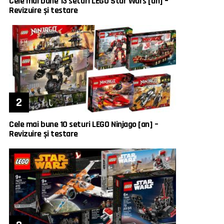
Cele mai bune 13 seturi LEGO Star Wars [an] –
Revizuire și testare
Cele mai bune 10 seturi LEGO Ninjago [an] –
Revizuire și testare