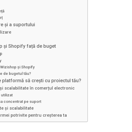
nță
eț
re și a suportului
lizare
p și Shopify față de buget
p
y
 Wizishop și Shopify
ie de bugetul tău?
 ce platformă să crești cu proiectul tău?
 și scalabilitate în comerțul electronic
utilizat
sa concentrat pe suport
te și scalabilitate
rmei potrivite pentru creșterea ta