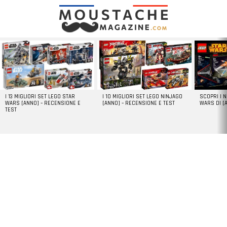
LATEST
STORIES
I 13 MIGLIORI SET LEGO STAR
I 10 MIGLIORI SET LEGO NINJAGO
SCOPRI I 
WARS [ANNO] – RECENSIONE E
[ANNO] – RECENSIONE E TEST
WARS DI [
TEST