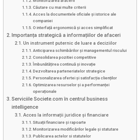
Monitorizarea afacerii
Căutare cu mai multe criterii
Acces la documentele oficiale și istorice ale
companiei
O interfață ergonomică și acces simplificat
Importanța strategică a informațiilor de afaceri
Un instrument puternic de luare a deciziilor
Anticiparea schimbărilor și managementul riscului
Consolidarea pozitiei competitive
Îmbunătățirea continuă și inovație
Dezvoltarea parteneriatelor strategice
Personalizarea ofertei și satisfacția clienților
Optimizarea resurselor și a performanței
operaționale
Serviciile Societe.com în centrul business
intelligence
Acces la informații juridice și financiare
Situații financiare și rapoarte
Monitorizarea modificărilor legale și statutare
Publicarea actelor si statutelor