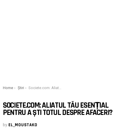
You are here:
Home
Știri
Societe.com: Aliatul tău esențial pentru a ști totul despre afaceri?
SOCIETE.COM: ALIATUL TĂU ESENȚIAL
PENTRU A ȘTI TOTUL DESPRE AFACERI?
by
EL_MOUSTAKO