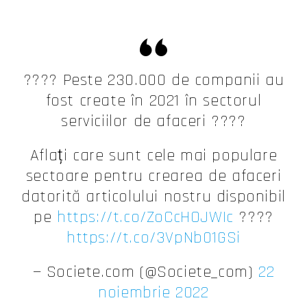
???? Peste 230.000 de companii au
fost create în 2021 în sectorul
serviciilor de afaceri ????
Aflați care sunt cele mai populare
sectoare pentru crearea de afaceri
datorită articolului nostru disponibil
pe
https://t.co/ZoCcHOJWIc
????
https://t.co/3VpNb01GSi
— Societe.com (@Societe_com)
22
noiembrie 2022