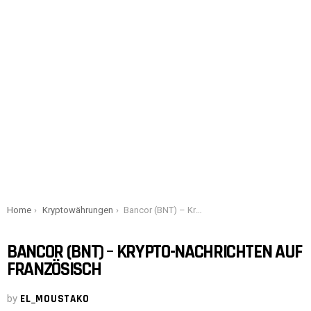
You are here:
Home
Kryptowährungen
Bancor (BNT) – Krypto-Nachrichten auf Französisch
BANCOR (BNT) – KRYPTO-NACHRICHTEN AUF
FRANZÖSISCH
by
EL_MOUSTAKO