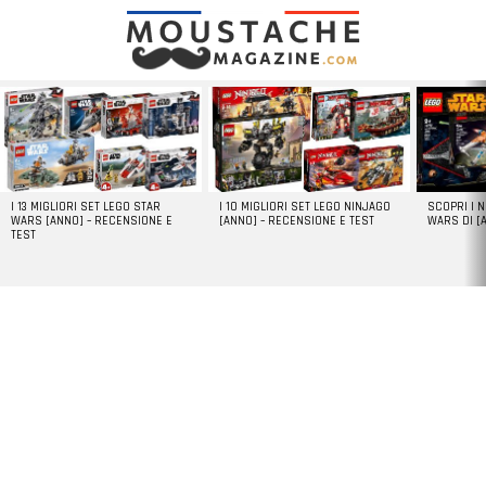
LATEST
STORIES
I 13 MIGLIORI SET LEGO STAR
I 10 MIGLIORI SET LEGO NINJAGO
SCOPRI I 
WARS [ANNO] – RECENSIONE E
[ANNO] – RECENSIONE E TEST
WARS DI [
TEST